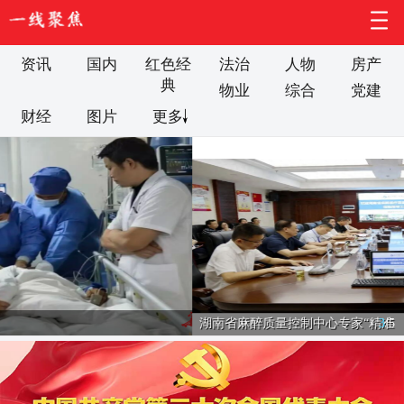
资讯
国内
红色经
法治
人物
房产
典
物业
综合
党建
财经
图片
更多
湖南省麻醉质量控制中心专家“精准
3
/
5