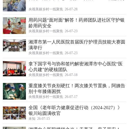
央视美丽乡村一线聚焦 26-07-28
用药问题“面对面”解答！药师团队进社区守护银
龄用药安全
央视美丽乡村一线聚焦 26-07-23
湘潭市第一人民医院首届医疗护理员技能大赛圆
满举行
央视美丽乡村一线聚焦 26-07-23
拿下国字号与协和签约解密湘潭市中心医院“医
心共建”的硬核团队
央视美丽乡村一线聚焦 26-07-18
重度膝关节炎别硬扛！两次膝关节置换，阿姨告
别十年膝痛困扰
央视美丽乡村一线聚焦 26-07-17
全国《老年听力健康促进行动（2024-2027）》
银川站圆满收官
未知 26-07-15