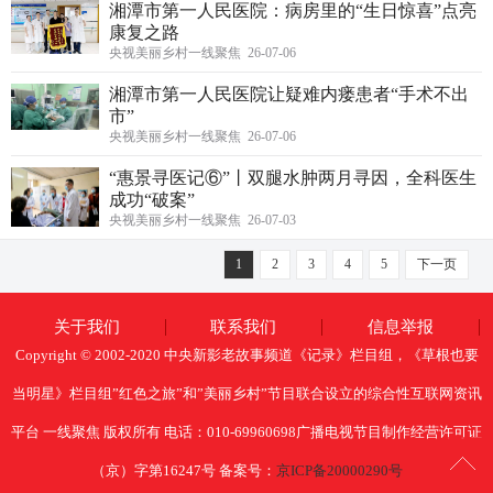
湘潭市第一人民医院：病房里的“生日惊喜”点亮
康复之路
央视美丽乡村一线聚焦 26-07-06
湘潭市第一人民医院让疑难内瘘患者“手术不出
市”
央视美丽乡村一线聚焦 26-07-06
“惠景寻医记⑥”丨双腿水肿两月寻因，全科医生
成功“破案”
央视美丽乡村一线聚焦 26-07-03
1
2
3
4
5
下一页
关于我们
联系我们
信息举报
Copyright © 2002-2020 中央新影老故事频道《记录》栏目组，《草根也要
当明星》栏目组”红色之旅”和”美丽乡村”节目联合设立的综合性互联网资讯
平台 一线聚焦 版权所有 电话：010-69960698广播电视节目制作经营许可证
（京）字第16247号 备案号：
京ICP备20000290号