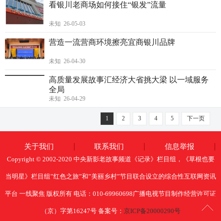
看银川老商场如何接住“银发”流量
未知 26-05-03
营造一流营商环境擦亮宜商银川品牌
未知 26-04-30
高质量发展故事汇经济大省挑大梁 以一域服务
全局
未知 26-04-29
1
2
3
4
5
下一页
关于我们
联系我们
信息举报
Copyright © 2002-2020 中央新影老故事频道《记录》栏目组，《草根也要
当明星》栏目组”红色之旅”和”美丽乡村”节目联合设立的综合性互联网资讯
平台 一线聚焦 版权所有 电话：010-69960698广播电视节目制作经营许可证
（京）字第16247号 备案号：
京ICP备20000290号