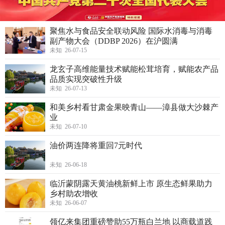
聚焦水与食品安全联动风险 国际水消毒与消毒
副产物大会（DDBP 2026）在沪圆满
未知 26-07-15
龙玄子高维能量技术赋能松茸培育，赋能农产品
品质实现突破性升级
未知 26-07-13
和美乡村看甘肃金果映青山——漳县做大沙棘产
业
未知 26-07-10
油价两连降将重回7元时代
未知 26-06-18
临沂蒙阴露天黄油桃新鲜上市 原生态鲜果助力
乡村助农增收
未知 26-06-07
领亿来集团重磅赞助55万瓶白兰地 以商载道践