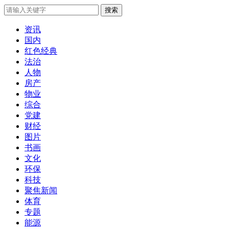
搜索
资讯
国内
红色经典
法治
人物
房产
物业
综合
党建
财经
图片
书画
文化
环保
科技
聚焦新闻
体育
专题
能源