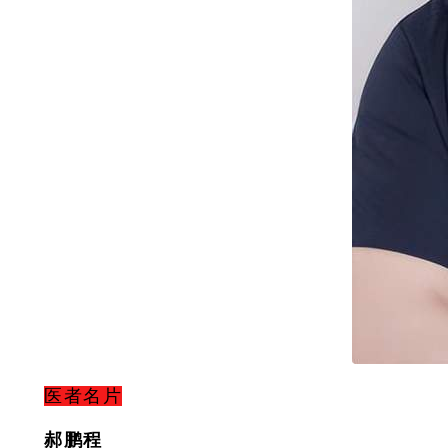
医者名片
郝鹏程