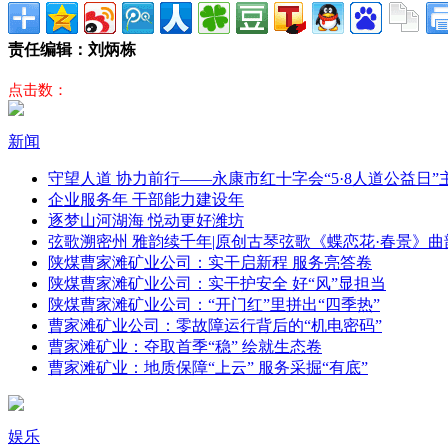
责任编辑：刘炳栋
点击数：
新闻
守望人道 协力前行——永康市红十字会“5·8人道公益日
企业服务年 干部能力建设年
逐梦山河湖海 悦动更好潍坊
弦歌溯密州 雅韵续千年|原创古琴弦歌《蝶恋花·春景》曲
陕煤曹家滩矿业公司：实干启新程 服务亮答卷
陕煤曹家滩矿业公司：实干护安全 好“风”显担当
陕煤曹家滩矿业公司：“开门红”里拼出“四季热”
曹家滩矿业公司：零故障运行背后的“机电密码”
曹家滩矿业：夺取首季“稳” 绘就生态卷
曹家滩矿业：地质保障“上云” 服务采掘“有底”
娱乐