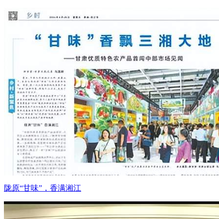
陇原“甘味”，香满湘江