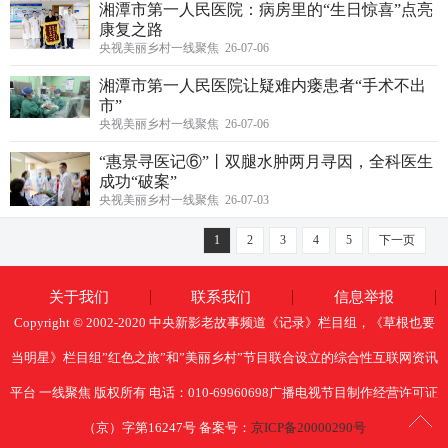
湘潭市第一人民医院：病房里的“生日惊喜”点亮
康复之路
央视美丽乡村一线聚焦 26-07-06
湘潭市第一人民医院让疑难内瘘患者“手术不出
市”
央视美丽乡村一线聚焦 26-07-06
“惠景寻医记⑥”丨双腿水肿两月寻因，全科医生
成功“破案”
央视美丽乡村一线聚焦 26-07-03
1
2
3
4
5
下一页
关于我们
联系我们
信息举报
Copyright © 2002-2020 中央新影老故事频道《记录》栏目组，《草根也要
当明星》栏目组”红色之旅”和”美丽乡村”节目联合设立的综合性互联网资讯
平台 一线聚焦 版权所有 电话：010-69960698广播电视节目制作经营许可证
（京）字第16247号 备案号：
京ICP备20000290号