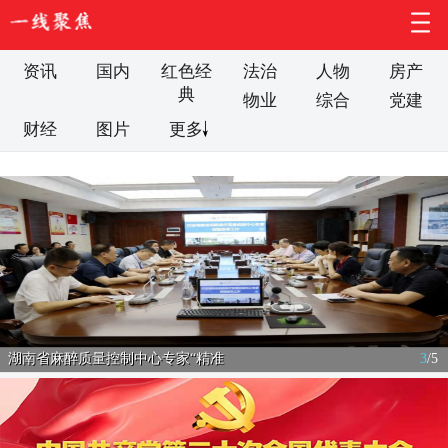
资讯
国内
红色经
法治
人物
房产
典
物业
综合
党建
财经
图片
更多
湖南省麻醉质量控制中心专家“精准
3
/
5