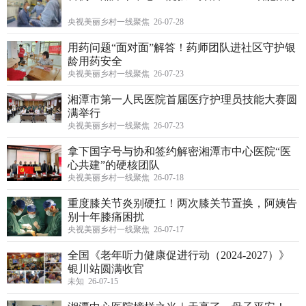
央视美丽乡村一线聚焦 26-07-28
用药问题“面对面”解答！药师团队进社区守护银
龄用药安全
央视美丽乡村一线聚焦 26-07-23
湘潭市第一人民医院首届医疗护理员技能大赛圆
满举行
央视美丽乡村一线聚焦 26-07-23
拿下国字号与协和签约解密湘潭市中心医院“医
心共建”的硬核团队
央视美丽乡村一线聚焦 26-07-18
重度膝关节炎别硬扛！两次膝关节置换，阿姨告
别十年膝痛困扰
央视美丽乡村一线聚焦 26-07-17
全国《老年听力健康促进行动（2024-2027）》
银川站圆满收官
未知 26-07-15