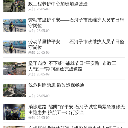
政工程养护中心加班加点营造
未知 26-05-09
劳动节里护平安——石河子市政维护人员节日坚
守岗位
未知 26-05-09
劳动节里护平安——石河子市政维护人员节日坚
守岗位
未知 26-05-09
坚守岗位“不下线” 铺就节日“平安路” 市政工
人“五一”期间高效完成道路
未知 26-05-09
伐危树除隐患 微改造保畅通
未知 26-05-09
消除道路“陷阱”保平安 石河子城管局紧急抢修无
主隐患井 护航五一出行安全
未知 26-05-09