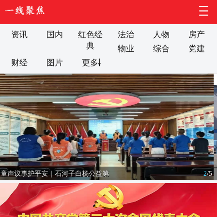
资讯
国内
红色经
法治
人物
房产
典
物业
综合
党建
财经
图片
更多
陕煤集团蒲白矿业建新煤化公司自主
2
/
5