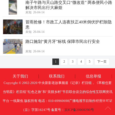
南子午路与天山路交叉口“微改造” 两条便民小路
解决市民出行大麻烦
未知 26-04-14
冒雨抢修！市政工人连夜扶正40米倒伏护栏除隐
患
未知 26-04-14
路口施划“黄月牙”标线 保障市民出行安全
未知 26-04-14
1
2
3
4
5
下一页
关于我们
联系我们
信息举报
Copyright © 2002-2020 中央新影老故事频道《记录》栏目组，《草根也要
当明星》栏目组”红色之旅”和”美丽乡村”节目联合设立的综合性互联网资讯
平台 一线聚焦 版权所有 电话：010-69960698广播电视节目制作经营许可证
（京）字第16247号 备案号：
京ICP备20000290号