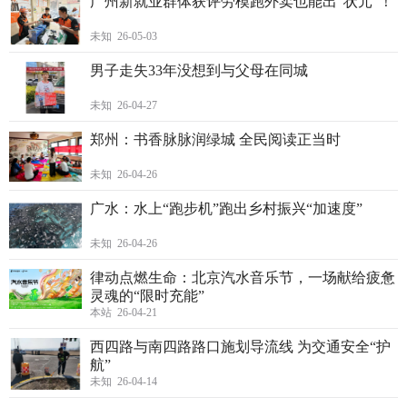
广州新就业群体获评劳模跑外卖也能出“状元”！
未知 26-05-03
男子走失33年没想到与父母在同城
未知 26-04-27
郑州：书香脉脉润绿城 全民阅读正当时
未知 26-04-26
广水：水上“跑步机”跑出乡村振兴“加速度”
未知 26-04-26
律动点燃生命：北京汽水音乐节，一场献给疲惫
灵魂的“限时充能”
本站 26-04-21
西四路与南四路路口施划导流线 为交通安全“护
航”
未知 26-04-14