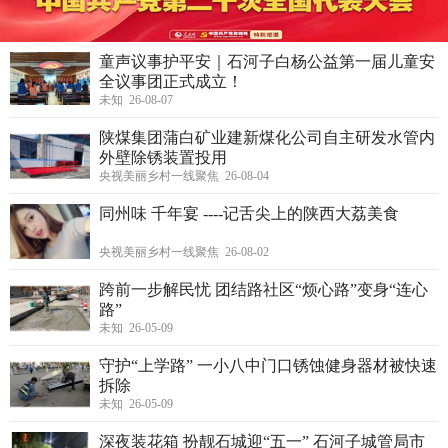
童声议事护平安｜石河子白杨公益第一届儿童安
全议事团正式成立！
未知 26-08-07
陕煤集团蒲白矿业建新煤化公司自主研发水管内
外壁除锈装置投用
央视美丽乡村一线聚焦 26-08-04
同州味 千年宴 ----记舌尖上的陕西大荔美食
央视美丽乡村一线聚焦 26-08-02
跨前一步解民忧 团结路社区“烦心路”变身“连心
路”
未知 26-05-09
守护“上学路” 一小八中门口锈蚀健身器材被快速
拆除
未知 26-05-09
深夜装花箱 扮靓石城迎“五一” 石河子城管局市