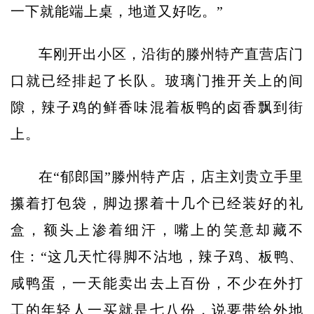
一下就能端上桌，地道又好吃。”
车刚开出小区，沿街的滕州特产直营店门
口就已经排起了长队。玻璃门推开关上的间
隙，辣子鸡的鲜香味混着板鸭的卤香飘到街
上。
在“郁郎国”滕州特产店，店主刘贵立手里
攥着打包袋，脚边摞着十几个已经装好的礼
盒，额头上渗着细汗，嘴上的笑意却藏不
住：“这几天忙得脚不沾地，辣子鸡、板鸭、
咸鸭蛋，一天能卖出去上百份，不少在外打
工的年轻人一买就是七八份，说要带给外地