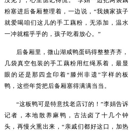
没见了，心里惦记得慌。”李娟一边把两袋藕
粉塞进后备厢整理着，一边说，“我姨家孩子
就爱喝咱们这儿的手工藕粉，无添加，温水
一冲就糯乎乎的，孩子吃着放心。”
后备厢里，微山湖咸鸭蛋码得整整齐齐，
几袋真空包装的手工藕粉用红绳系着，最显
眼的还是那四盒印着“滕州非遗”字样的板
鸭，这些年货把后备厢塞得满满当当。
“这板鸭可是特意找老店订的！”李娟告诉
记者，本地散养麻鸭，古法卤了十几个钟
头，再慢火熏出来，“亲戚们都好这口，加热