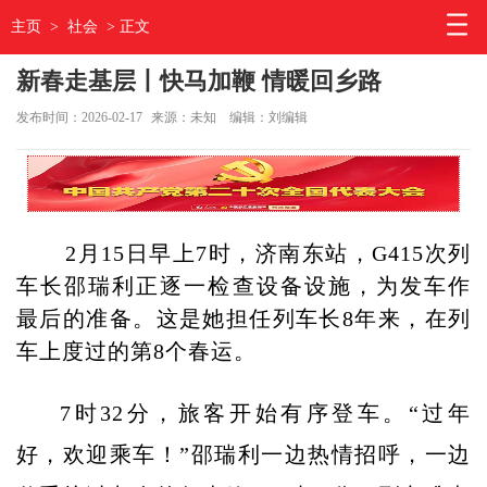
主页
>
社会
> 正文
新春走基层丨快马加鞭 情暖回乡路
发布时间：2026-02-17
来源：未知
编辑：刘编辑
2月15日早上7时，济南东站，G415次列
车长邵瑞利正逐一检查设备设施，为发车作
最后的准备。这是她担任列车长8年来，在列
车上度过的第8个春运。
7时32分，旅客开始有序登车。“过年
好，欢迎乘车！”邵瑞利一边热情招呼，一边