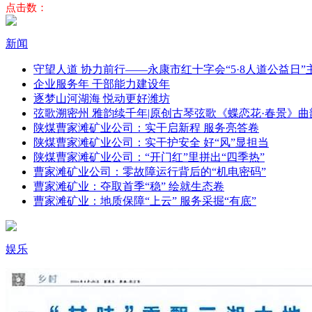
点击数：
新闻
守望人道 协力前行——永康市红十字会“5·8人道公益日
企业服务年 干部能力建设年
逐梦山河湖海 悦动更好潍坊
弦歌溯密州 雅韵续千年|原创古琴弦歌《蝶恋花·春景》曲
陕煤曹家滩矿业公司：实干启新程 服务亮答卷
陕煤曹家滩矿业公司：实干护安全 好“风”显担当
陕煤曹家滩矿业公司：“开门红”里拼出“四季热”
曹家滩矿业公司：零故障运行背后的“机电密码”
曹家滩矿业：夺取首季“稳” 绘就生态卷
曹家滩矿业：地质保障“上云” 服务采掘“有底”
娱乐