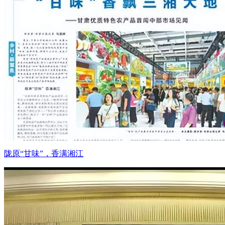
陇原“甘味”，香满湘江