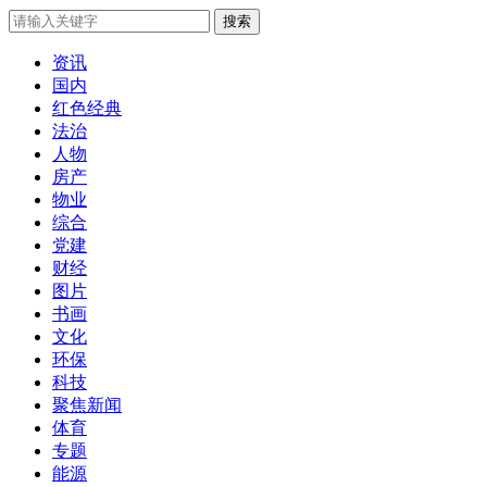
搜索
资讯
国内
红色经典
法治
人物
房产
物业
综合
党建
财经
图片
书画
文化
环保
科技
聚焦新闻
体育
专题
能源