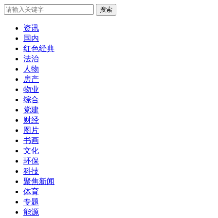
搜索
资讯
国内
红色经典
法治
人物
房产
物业
综合
党建
财经
图片
书画
文化
环保
科技
聚焦新闻
体育
专题
能源