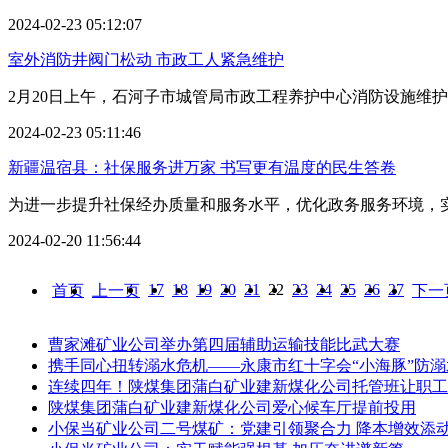
2024-02-23 05:12:07
室外消防井阀门松动 市政工人紧急维护
2月20日上午，石河子市城管局市政工程养护中心消防设施维护
2024-02-23 05:11:46
新疆温宿县：社保服务进万家 书写更有温度的民生答卷
为进一步提升社保经办质量和服务水平，优化政务服务环境，实施
2024-02-20 11:56:44
17
18
19
20
21
22
23
24
25
26
27
首页
上一页
下一
曹家滩矿业公司举办第四届辅助运输技能比武大赛
携手同心扭转溺水危机——永康市红十字会“小海豚”防
连续四年！陕煤集团蒲白矿业建新煤化公司托管班让职工
陕煤集团蒲白矿业建新煤化公司爱心候车厅提前投用
小保当矿业公司二号煤矿：党建引领聚合力 降本增效添