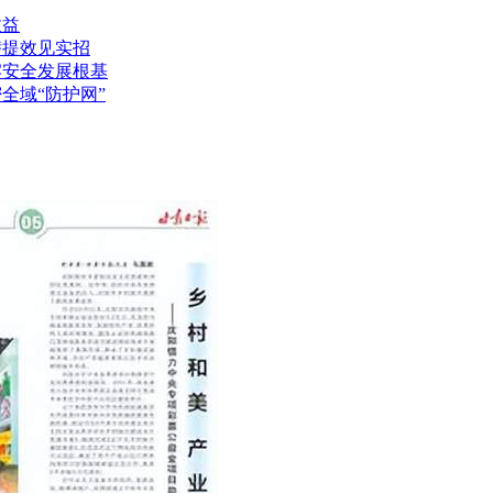
效益
潜提效见实招
牢安全发展根基
全域“防护网”