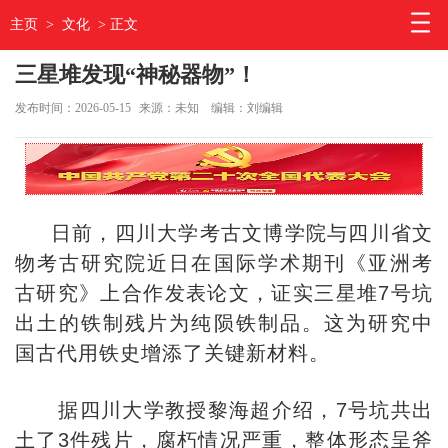
主页
>
文化
> 正文
三星堆发现“神秘器物”！
发布时间：2026-05-15
来源：未知
编辑：刘编辑
日前，四川大学考古文博学院与四川省文
物考古研究院近日在国际学术期刊《亚洲考
古研究》上合作发表论文，证实三星堆7号坑
出土的铁制残片为纯陨铁制品。这为研究中
国古代
用铁
史增添了关键新材料。
据四川大学教授黎海超介绍，7号坑共出
土了3件残片，腐朽情况严重，整体形态呈斧