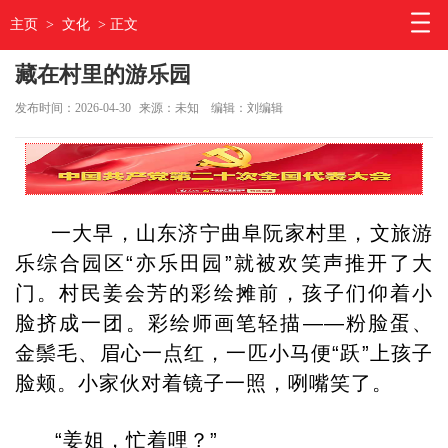
主页
>
文化
> 正文
藏在村里的游乐园
发布时间：2026-04-30
来源：未知
编辑：刘编辑
一大早，山东济宁曲阜阮家村里，文旅游
乐综合园区“亦乐田园”就被欢笑声推开了大
门。村民姜会芳的彩绘摊前，孩子们仰着小
脸挤成一团。彩绘师画笔轻描——粉脸蛋、
金鬃毛、眉心一点红，一匹小马便“跃”上孩子
脸颊。小家伙对着镜子一照，咧嘴笑了。
“姜姐，忙着哩？”