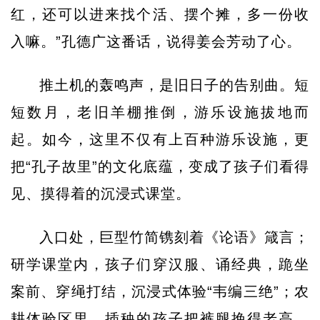
红，还可以进来找个活、摆个摊，多一份收
入嘛。”孔德广这番话，说得姜会芳动了心。
推土机的轰鸣声，是旧日子的告别曲。短
短数月，老旧羊棚推倒，游乐设施拔地而
起。如今，这里不仅有上百种游乐设施，更
把“孔子故里”的文化底蕴，变成了孩子们看得
见、摸得着的沉浸式课堂。
入口处，巨型竹简镌刻着《论语》箴言；
研学课堂内，孩子们穿汉服、诵经典，跪坐
案前、穿绳打结，沉浸式体验“韦编三绝”；农
耕体验区里，插秧的孩子把裤腿挽得老高，