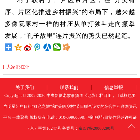
村子联村子、片区带片区，在“分类有
序、片区化推进乡村振兴”的布局下，越来越
多像阮家村一样的村庄从单打独斗走向攥拳
发展，“孔子故里”连片振兴的势头已然起笔。
大家都在评
关于我们
联系我们
信息举报
Copyright © 2002-2020 中央新影老故事频道《记录》栏目组，《草根也要
当明星》栏目组”红色之旅”和”美丽乡村”节目联合设立的综合性互联网资讯
平台 一线聚焦 版权所有 电话：010-69960698广播电视节目制作经营许可证
（京）字第16247号 备案号：
京ICP备20000290号