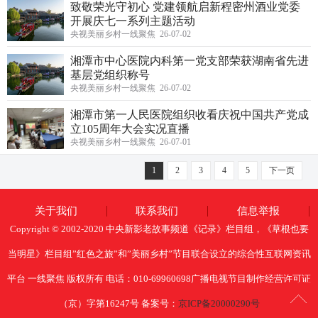
致敬荣光守初心 党建领航启新程密州酒业党委
开展庆七一系列主题活动
央视美丽乡村一线聚焦 26-07-02
湘潭市中心医院内科第一党支部荣获湖南省先进
基层党组织称号
央视美丽乡村一线聚焦 26-07-02
湘潭市第一人民医院组织收看庆祝中国共产党成
立105周年大会实况直播
央视美丽乡村一线聚焦 26-07-01
1
2
3
4
5
下一页
关于我们
联系我们
信息举报
Copyright © 2002-2020 中央新影老故事频道《记录》栏目组，《草根也要
当明星》栏目组”红色之旅”和”美丽乡村”节目联合设立的综合性互联网资讯
平台 一线聚焦 版权所有 电话：010-69960698广播电视节目制作经营许可证
（京）字第16247号 备案号：
京ICP备20000290号