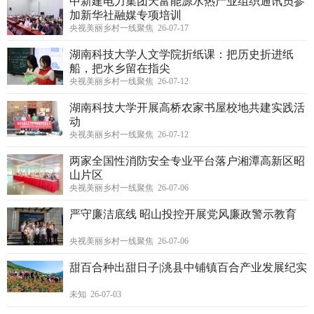
中新建电力集团天富能源水热产业组织通讯员参
加新华社融媒专项培训
央视美丽乡村一线聚焦 26-07-17
湖南科技大学人文学院折纸课：把历史折进纸
船，把水乡留在指尖
央视美丽乡村一线聚焦 26-07-12
湖南科技大学开展高桥农家书屋校地共建实践活
动
央视美丽乡村一线聚焦 26-07-12
两家全国性消防安全专业平台落户湘潭高新区昭
山片区
央视美丽乡村一线聚焦 26-07-06
严守廉洁底线 昭山投控开展党风廉政警示教育
央视美丽乡村一线聚焦 26-07-06
甜百合种出甜日子|洮县中铺镇百合产业发展纪实
未知 26-07-03