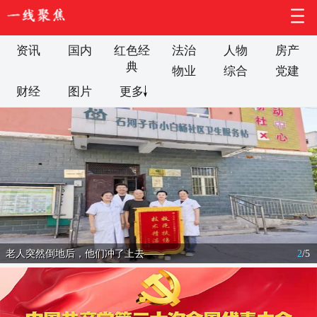
资讯
国内
红色经
法治
人物
房产
典
物业
综合
党建
财经
图片
更多
老人突然倒地后，他们冲了上去——
2
/
5