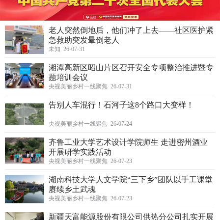
老人突然倒地后，他们冲了上去——社区医护紧
急救助突发晕倒老人
未知 26-07-31
湘潭高新区昭山片区召开安全专项整治推进暨专
题培训会议
央视美丽乡村一线聚焦 26-07-31
告别人车混行！石河子这8个路口大变样！
央视美丽乡村一线聚焦 26-07-24
齐鲁工业大学艺术设计学院师生 走进密州酒业
开展研学实践活动
央视美丽乡村一线聚焦 26-07-23
湖南科技大学人文学院“三下乡”团队以手工课堂
赓续乡土武魂
央视美丽乡村一线聚焦 26-07-23
新疆天富能源股份有限公司供热分公司扎实开展