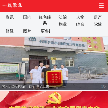
资讯
国内
红色经
法治
人物
房产
典
物业
综合
党建
财经
图片
更多
老人突然倒地后，他们冲了上去——
1
/
5