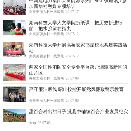
中新建电力集团天富能源水热产业组织通讯员参
加新华社融媒专项培训
央视美丽乡村一线聚焦 26-07-17
湖南科技大学人文学院折纸课：把历史折进纸
船，把水乡留在指尖
央视美丽乡村一线聚焦 26-07-12
湖南科技大学开展高桥农家书屋校地共建实践活
动
央视美丽乡村一线聚焦 26-07-12
两家全国性消防安全专业平台落户湘潭高新区昭
山片区
央视美丽乡村一线聚焦 26-07-06
严守廉洁底线 昭山投控开展党风廉政警示教育
央视美丽乡村一线聚焦 26-07-06
甜百合种出甜日子|洮县中铺镇百合产业发展纪实
未知 26-07-03