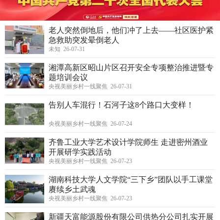
老人突然倒地后，他们冲了上去——社区医护紧
急救助突发晕倒老人
未知 26-07-31
湘潭高新区昭山片区召开安全专项整治推进暨专
题培训会议
央视美丽乡村一线聚焦 26-07-31
告别人车混行！石河子这8个路口大变样！
央视美丽乡村一线聚焦 26-07-24
齐鲁工业大学艺术设计学院师生 走进密州酒业
开展研学实践活动
央视美丽乡村一线聚焦 26-07-23
湖南科技大学人文学院“三下乡”团队以手工课堂
赓续乡土武魂
央视美丽乡村一线聚焦 26-07-23
新疆天富能源股份有限公司供热分公司扎实开展