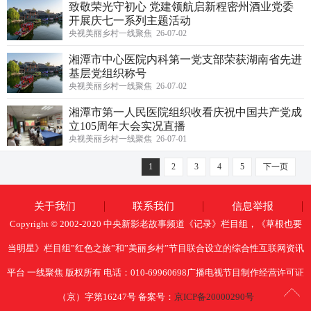
致敬荣光守初心 党建领航启新程密州酒业党委
开展庆七一系列主题活动
央视美丽乡村一线聚焦 26-07-02
湘潭市中心医院内科第一党支部荣获湖南省先进
基层党组织称号
央视美丽乡村一线聚焦 26-07-02
湘潭市第一人民医院组织收看庆祝中国共产党成
立105周年大会实况直播
央视美丽乡村一线聚焦 26-07-01
1
2
3
4
5
下一页
关于我们
联系我们
信息举报
Copyright © 2002-2020 中央新影老故事频道《记录》栏目组，《草根也要
当明星》栏目组”红色之旅”和”美丽乡村”节目联合设立的综合性互联网资讯
平台 一线聚焦 版权所有 电话：010-69960698广播电视节目制作经营许可证
（京）字第16247号 备案号：
京ICP备20000290号