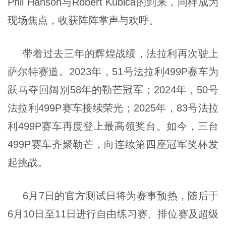
Phil Hanson与Robert Kubica的到来，同样成为
现场焦点，收获阵阵掌声与欢呼。
带着过去三年的辉煌战绩，法拉利再次驶上
萨尔特赛道。2023年，51号法拉利499P赛车为
跃马夺回阔别58年的勒芒冠军；2024年，50号
法拉利499P赛车接续荣光；2025年，83号法拉
利499P赛车再度登上最高领奖台。如今，三台
499P赛车齐聚勒芒，向连续第四座冠军奖杯发
起挑战。
6月7日的官方测试日将为赛事预热，随后于
6月10日至11日进行自由练习赛、排位赛及超级