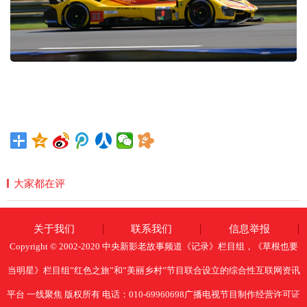
大家都在评
关于我们
联系我们
信息举报
Copyright © 2002-2020 中央新影老故事频道《记录》栏目组，《草根也要
当明星》栏目组”红色之旅”和”美丽乡村”节目联合设立的综合性互联网资讯
平台 一线聚焦 版权所有 电话：010-69960698广播电视节目制作经营许可证