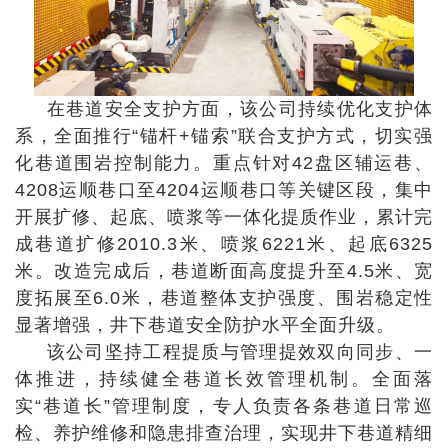
在巷道安全支护方面，该公司持续优化支护体
系，全面推行“锚杆+锚索”联合支护方式，切实强
化巷道围岩控制能力。重点针对42盘区辅运巷、
4208运顺巷口至4204运顺巷口等关键区段，集中
开展扩修、起底、喷浆等一体化提质作业，累计完
成巷道扩修2010.3米、喷浆6221米、起底6325
米。改造完成后，巷道断面高度提升至4.5米、宽
度拓展至6.0米，巷道整体支护强度、围岩稳定性
显著增强，井下巷道安全防护水平全面升级。
该公司坚持工程提质与管理提效双向同步、一
体推进，持续健全巷道长效管理机制。全面落
实“巷道长”管理制度，专人负责各条巷道日常巡
检、养护维修和隐患排查治理，实现井下巷道精细