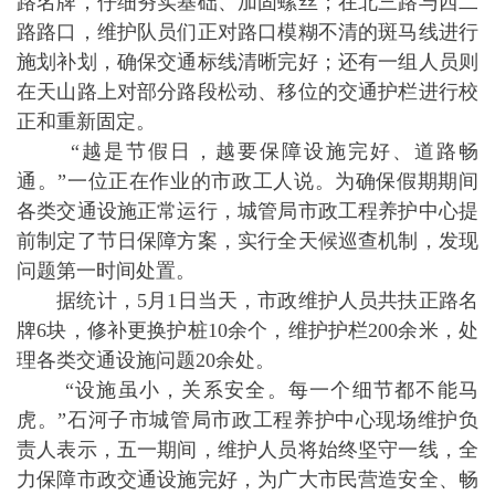
路名牌，仔细夯实基础、加固螺丝；在北三路与西二
路路口，维护队员们正对路口模糊不清的斑马线进行
施划补划，确保交通标线清晰完好；还有一组人员则
在天山路上对部分路段松动、移位的交通护栏进行校
正和重新固定。
“越是节假日，越要保障设施完好、道路畅
通。”一位正在作业的市政工人说。为确保假期期间
各类交通设施正常运行，城管局市政工程养护中心提
前制定了节日保障方案，实行全天候巡查机制，发现
问题第一时间处置。
据统计，5月1日当天，市政维护人员共扶正路名
牌6块，修补更换护桩10余个，维护护栏200余米，处
理各类交通设施问题20余处。
“设施虽小，关系安全。每一个细节都不能马
虎。”石河子市城管局市政工程养护中心现场维护负
责人表示，五一期间，维护人员将始终坚守一线，全
力保障市政交通设施完好，为广大市民营造安全、畅