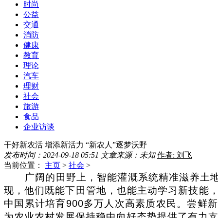
时尚
公益
交通
消防
健康
教育
理论
汽车
理财
社会
旅游
食品
企业访谈
干好新农活 增添新活力 “新农人”逐梦沃野
发布时间：2024-09-18 05:51
文章来源：未知
作者: 刘飞
当前位置：
主页
>
社会
>
广阔的田野上，智能灌溉系统精准滋养土地
现，他们既能下田管地，也能主动学习新技能
中国累计培育900多万人次高素质农民。尝鲜
为农业农村发展保持稳中向好态势提供了有力