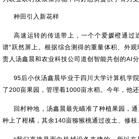
种田引入新花样
高速运转的传送带上，一个个爱媛橙通过
谱”跃然屏上。根据综合测得的重量体积、外
责人汤鑫晨和农业科技公司道创智能共创的AI
95后小伙汤鑫晨毕业于四川大学计算机学
了200亩果园，管理着1000亩水稻。今年，
回村种地，汤鑫晨最先瞄准了种植果园，通
种上了柑橘，其余140亩猕猴桃通过改土、修