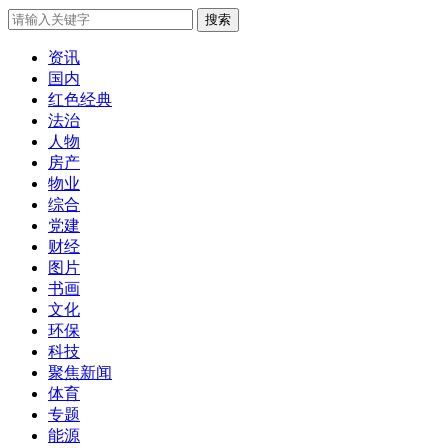
搜索
资讯
国内
红色经典
法治
人物
房产
物业
综合
党建
财经
图片
书画
文化
环保
科技
聚焦新闻
体育
专题
能源