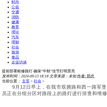
时尚
公益
交通
消防
健康
教育
理论
汽车
理财
社会
旅游
食品
企业访谈
提前部署检修路灯 确保“中秋”佳节灯明景亮
发布时间：2024-09-13 18:18
文章来源：未知
作者: 郑忠
当前位置：
主页
>
社会
>
9月12日早上，在我市双拥路和西一路军
员正在分组分区对路段上的路灯进行排查和维