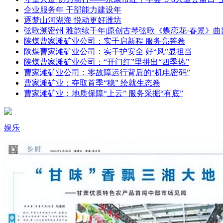
企业服务年 干部能力建设年
逐梦山河湖海 悦动更好潍坊
弦歌溯密州 雅韵续千年|原创古琴弦歌《蝶恋花·春景》曲
陕煤曹家滩矿业公司：实干启新程 服务亮答卷
陕煤曹家滩矿业公司：实干护安全 好“风”显担当
陕煤曹家滩矿业公司：“开门红”里拼出“四季热”
曹家滩矿业公司：零故障运行背后的“机电密码”
曹家滩矿业：夺取首季“稳” 绘就生态卷
曹家滩矿业：地质保障“上云” 服务采掘“有底”
娱乐