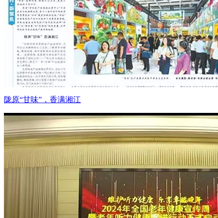
陇原“甘味”，香满湘江