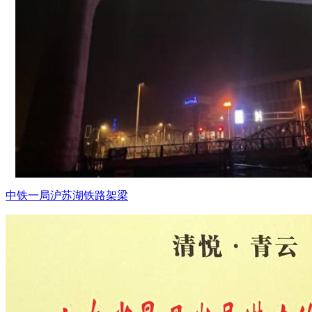
中铁一局沪苏湖铁路架梁