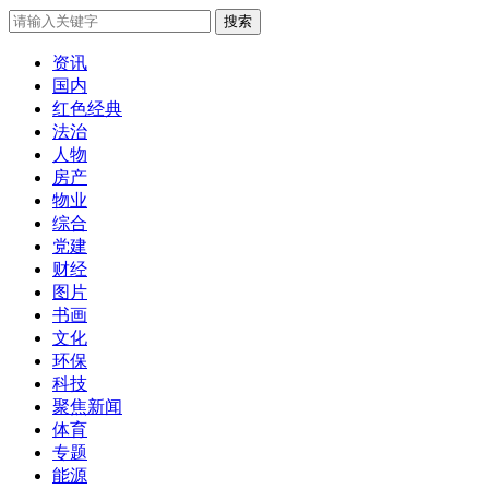
搜索
资讯
国内
红色经典
法治
人物
房产
物业
综合
党建
财经
图片
书画
文化
环保
科技
聚焦新闻
体育
专题
能源