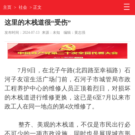
主页
>
社会
> 正文
这里的木栈道很“受伤”
发布时间：2024-07-13
来源：未知
编辑：黄志强
7月9日，在北子午路(北四路至幸福路）石
河子友谊生活广场门前，石河子市城管局市政
工程养护中心的维修人员正顶着烈日，对损坏
的木栈道进行维修更换，这已是6至7月以来市
政工人在同一地点的第4次维修了。
整齐、美观的木栈道，不仅是市民出行必
不可少的一项市政设施，同时也是展现城市形