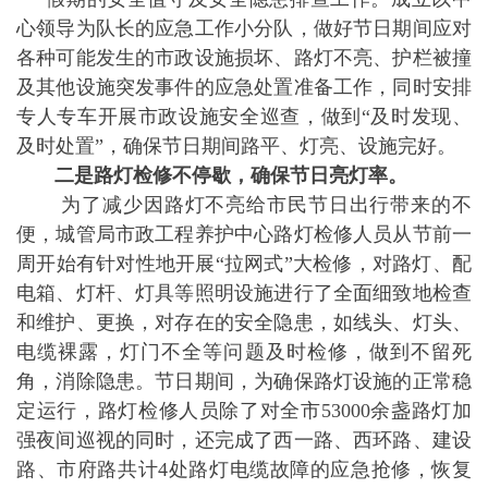
心领导为队长的应急工作小分队，做好节日期间应对
各种可能发生的市政设施损坏、路灯不亮、护栏被撞
及其他设施突发事件的应急处置准备工作，同时安排
专人专车开展市政设施安全巡查，做到“及时发现、
及时处置”，确保节日期间路平、灯亮、设施完好。
二
是
路灯检修不停歇，确保节日亮灯率。
为了减少因路灯不亮给市民节日出行带来的不
便，城管局市政工程养护中心路灯检修人员从节前一
周开始有针对性地开展“拉网式”大检修，对路灯、配
电箱、灯杆、灯具等照明设施进行了全面细致地检查
和维护、更换，对存在的安全隐患，如线头、灯头、
电缆裸露，灯门不全等问题及时检修，做到不留死
角，消除隐患。节日期间，为确保路灯设施的正常稳
定运行，路灯检修人员除了对全市53000余盏路灯加
强夜间巡视的同时，还完成了西一路、西环路、建设
路、市府路共计4处路灯电缆故障的应急抢修，恢复