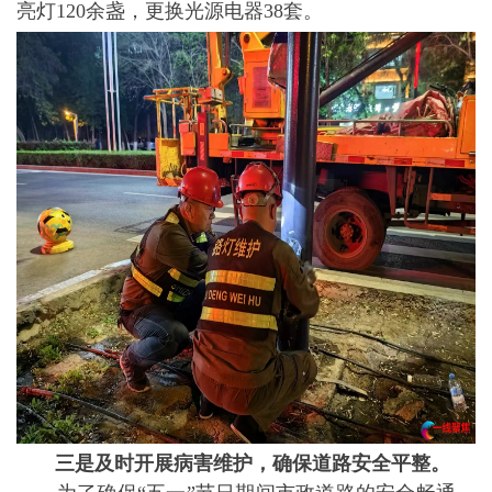
亮灯120余盏，更换光源电器38套。
三是
及时开展病害维护
，
确保道路安全
平整。