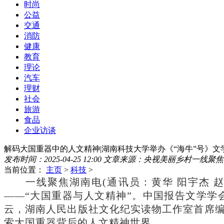
时尚
公益
交通
消防
健康
教育
理论
汽车
理财
社会
旅游
食品
企业访谈
解码大国重器中的人文精神|湖南科技大学举办《“海牛”号》文
发布时间：2025-04-25 12:00
文章来源：央视美丽乡村一线聚焦
当前位置：
主页
>
科技
>
一线聚焦湖南电
(通讯员：黄华 阳宇杰 
——“大国重器与人文精神”。中国报告文学学
云，湖南人民出版社文化纪实读物工作室首席
索大国重器背后的人文精神世界。