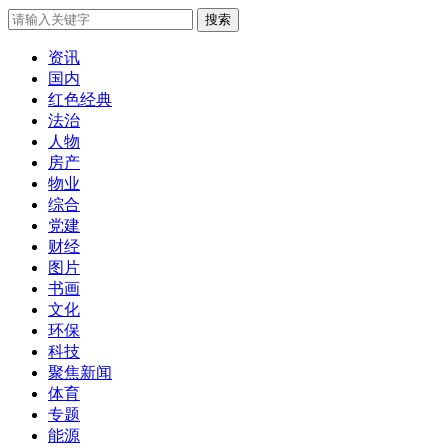
搜索
资讯
国内
红色经典
法治
人物
房产
物业
综合
党建
财经
图片
书画
文化
环保
科技
聚焦新闻
体育
专题
能源