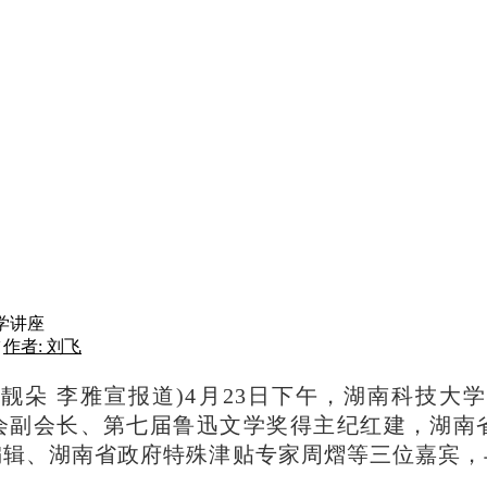
学讲座
作者: 刘飞
赵靓朵 李雅宣报道)
4月23日下午，湖南科技大
会副会长、第七届鲁迅文学奖得主纪红建，湖南
编辑、湖南省政府特殊津贴专家周熠等三位嘉宾，