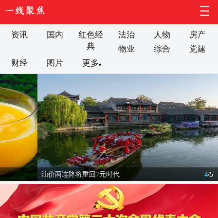
资讯
国内
红色经
法治
人物
房产
典
物业
综合
党建
财经
图片
更多
油价两连降将重回7元时代
4
/
5