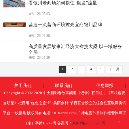
看银川老商场如何接住“银发”流量
未知 26-05-03
营造一流营商环境擦亮宜商银川品牌
未知 26-04-30
高质量发展故事汇经济大省挑大梁 以一域服务
全局
未知 26-04-29
1
2
3
4
5
下一页
关于我们
联系我们
信息举报
Copyright © 2002-2020 中央新影老故事频道《记录》栏目组，《草根也要
当明星》栏目组”红色之旅”和”美丽乡村”节目联合设立的综合性互联网资讯
平台 一线聚焦 版权所有 电话：010-69960698广播电视节目制作经营许可证
（京）字第16247号 备案号：
京ICP备20000290号