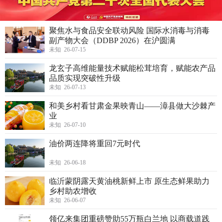
聚焦水与食品安全联动风险 国际水消毒与消毒
副产物大会（DDBP 2026）在沪圆满
未知 26-07-15
龙玄子高维能量技术赋能松茸培育，赋能农产品
品质实现突破性升级
未知 26-07-13
和美乡村看甘肃金果映青山——漳县做大沙棘产
业
未知 26-07-10
油价两连降将重回7元时代
未知 26-06-18
临沂蒙阴露天黄油桃新鲜上市 原生态鲜果助力
乡村助农增收
未知 26-06-07
领亿来集团重磅赞助55万瓶白兰地 以商载道践