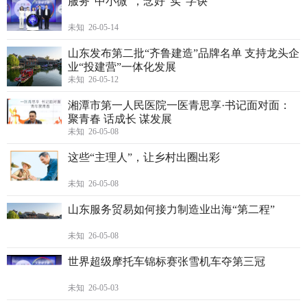
服务“中小微”，念好“实”字诀
未知 26-05-14
山东发布第二批“齐鲁建造”品牌名单 支持龙头企
业“投建营”一体化发展
未知 26-05-12
湘潭市第一人民医院一医青思享·书记面对面：
聚青春 话成长 谋发展
未知 26-05-08
这些“主理人”，让乡村出圈出彩
未知 26-05-08
山东服务贸易如何接力制造业出海“第二程”
未知 26-05-08
世界超级摩托车锦标赛张雪机车夺第三冠
未知 26-05-03