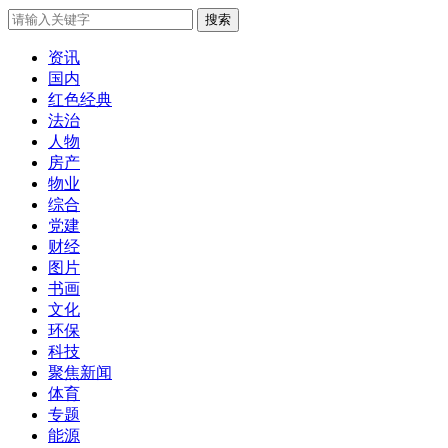
搜索
资讯
国内
红色经典
法治
人物
房产
物业
综合
党建
财经
图片
书画
文化
环保
科技
聚焦新闻
体育
专题
能源