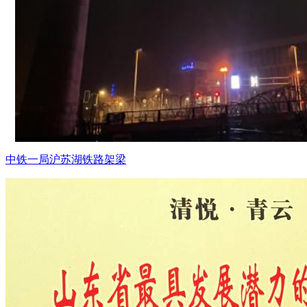
中铁一局沪苏湖铁路架梁