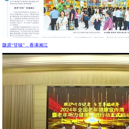
陇原“甘味”，香满湘江