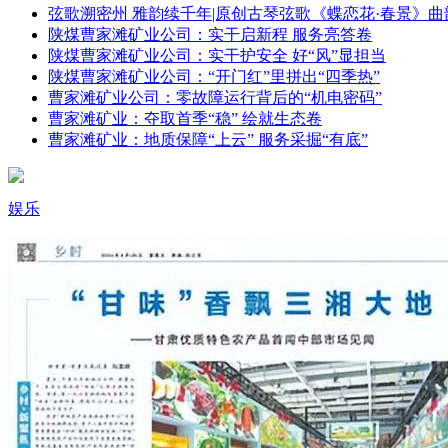
弦歌溯密州 雅韵续千年|原创古琴弦歌《蝶恋花·春景》曲
陕煤曹家滩矿业公司：实干启新程 服务亮答卷
陕煤曹家滩矿业公司：实干护安全 好“风”显担当
陕煤曹家滩矿业公司：“开门红”里拼出“四季热”
曹家滩矿业公司：零故障运行背后的“机电密码”
曹家滩矿业：夺取首季“稳” 绘就生态卷
曹家滩矿业：地质保障“上云” 服务采掘“有底”
娱乐