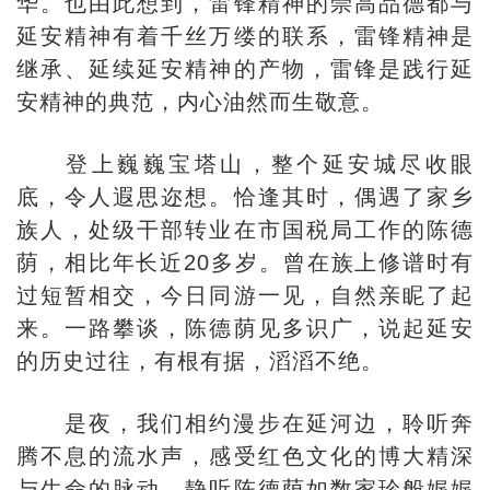
华。也由此想到，雷锋精神的崇高品德都与
延安精神有着千丝万缕的联系，雷锋精神是
继承、延续延安精神的产物，雷锋是践行延
安精神的典范，内心油然而生敬意。
登上巍巍宝塔山，整个延安城尽收眼
底，令人遐思迩想。恰逢其时，偶遇了家乡
族人，处级干部转业在市国税局工作的陈德
荫，相比年长近20多岁。曾在族上修谱时有
过短暂相交，今日同游一见，自然亲眤了起
来。一路攀谈，陈德荫见多识广，说起延安
的历史过往，有根有据，滔滔不绝。
是夜，我们相约漫步在延河边，聆听奔
腾不息的流水声，感受红色文化的博大精深
与生命的脉动。静听陈德荫如数家珍般娓娓