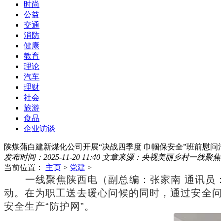
时尚
公益
交通
消防
健康
教育
理论
汽车
理财
社会
旅游
食品
企业访谈
陕煤蒲白建新煤化公司开展“决战四季度 巾帼保安全”班前慰问
发布时间：2025-11-20 11:40
文章来源：央视美丽乡村一线聚焦
当前位置：
主页
>
党建
>
一线聚焦陕西电（副总编：张家南 通讯员
动。在为职工送去暖心问候的同时，通过安全
安全生产“防护网”。