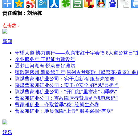
责任编辑：刘炳栋
点击数：
新闻
守望人道 协力前行——永康市红十字会“5·8人道公益日
企业服务年 干部能力建设年
逐梦山河湖海 悦动更好潍坊
弦歌溯密州 雅韵续千年|原创古琴弦歌《蝶恋花·春景》曲
陕煤曹家滩矿业公司：实干启新程 服务亮答卷
陕煤曹家滩矿业公司：实干护安全 好“风”显担当
陕煤曹家滩矿业公司：“开门红”里拼出“四季热”
曹家滩矿业公司：零故障运行背后的“机电密码”
曹家滩矿业：夺取首季“稳” 绘就生态卷
曹家滩矿业：地质保障“上云” 服务采掘“有底”
娱乐