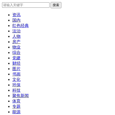
搜索
资讯
国内
红色经典
法治
人物
房产
物业
综合
党建
财经
图片
书画
文化
环保
科技
聚焦新闻
体育
专题
能源