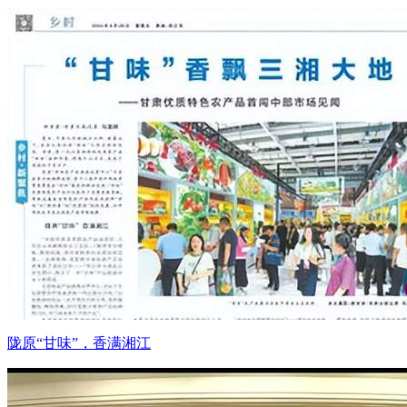
陇原“甘味”，香满湘江