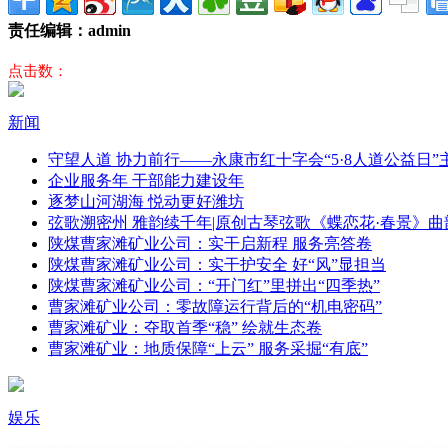
责任编辑：admin
点击数：
新闻
守望人道 协力前行——永康市红十字会“5·8人道公益日
企业服务年 干部能力建设年
逐梦山河湖海 悦动更好潍坊
弦歌溯密州 雅韵续千年|原创古琴弦歌《蝶恋花·春景》曲
陕煤曹家滩矿业公司：实干启新程 服务亮答卷
陕煤曹家滩矿业公司：实干护安全 好“风”显担当
陕煤曹家滩矿业公司：“开门红”里拼出“四季热”
曹家滩矿业公司：零故障运行背后的“机电密码”
曹家滩矿业：夺取首季“稳” 绘就生态卷
曹家滩矿业：地质保障“上云” 服务采掘“有底”
娱乐