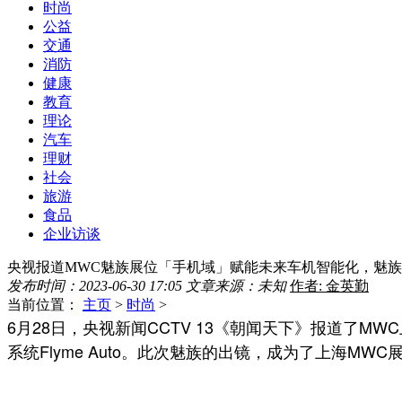
时尚
公益
交通
消防
健康
教育
理论
汽车
理财
社会
旅游
食品
企业访谈
央视报道MWC魅族展位「手机域」赋能未来车机智能化，魅
发布时间：2023-06-30 17:05
文章来源：未知
作者: 金英勤
当前位置：
主页
>
时尚
>
6月28日，央视新闻CCTV 13《朝闻天下》报道了
系统Flyme Auto。此次魅族的出镜，成为了上海MW