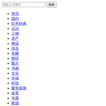
搜索
资讯
国内
红色经典
法治
人物
房产
物业
综合
党建
财经
图片
书画
文化
环保
科技
聚焦新闻
体育
专题
能源