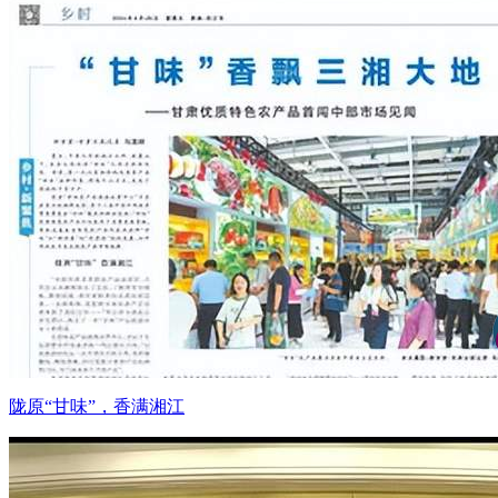
陇原“甘味”，香满湘江