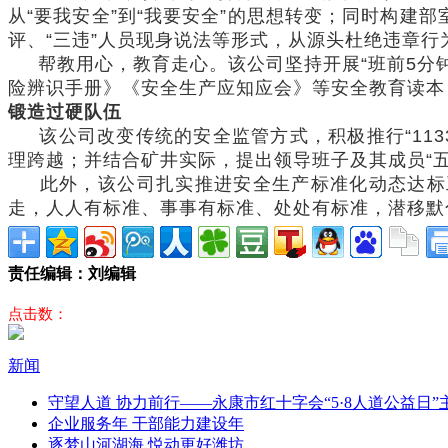
从“要我安全”到“我要安全”的思想转变；同时构
评、“三违”人员现身说法等形式，从源头杜绝违章行
帮教用心，教育走心。该公司坚持开展“班前5分钟
险辨识手册》《安全生产应知应会》等安全教育读本
锻造
过硬队伍
该公司改变传统的安全监管方式，积极推行“11
理跨越；并结合矿井实际，提出领导班子及其成员“五
此外，该公司扎实推进安全生产标准化动态达标工
走，人人有标准、事事有标准、处处有标准，潜移默
责任编辑：刘编辑
点击数：
新闻
守望人道 协力前行——永康市红十字会“5·8人道公益日
企业服务年 干部能力建设年
逐梦山河湖海 悦动更好潍坊