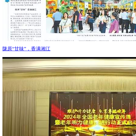
陇原“甘味”，香满湘江