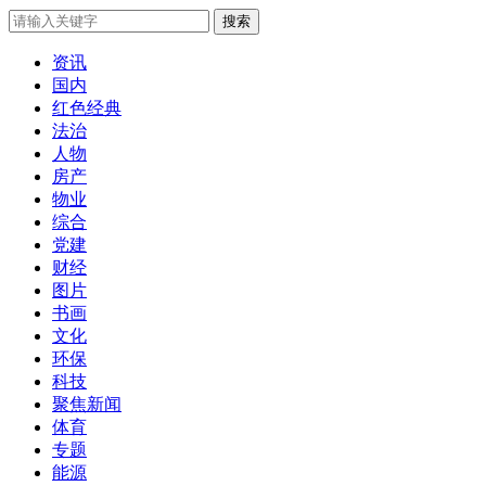
搜索
资讯
国内
红色经典
法治
人物
房产
物业
综合
党建
财经
图片
书画
文化
环保
科技
聚焦新闻
体育
专题
能源