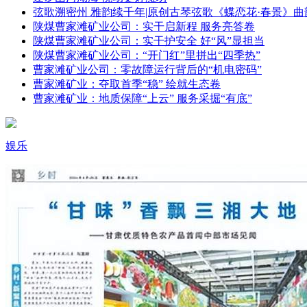
弦歌溯密州 雅韵续千年|原创古琴弦歌《蝶恋花·春景》曲
陕煤曹家滩矿业公司：实干启新程 服务亮答卷
陕煤曹家滩矿业公司：实干护安全 好“风”显担当
陕煤曹家滩矿业公司：“开门红”里拼出“四季热”
曹家滩矿业公司：零故障运行背后的“机电密码”
曹家滩矿业：夺取首季“稳” 绘就生态卷
曹家滩矿业：地质保障“上云” 服务采掘“有底”
娱乐