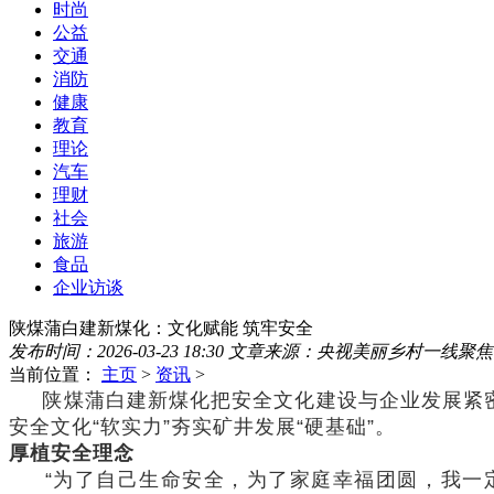
时尚
公益
交通
消防
健康
教育
理论
汽车
理财
社会
旅游
食品
企业访谈
陕煤蒲白建新煤化：文化赋能 筑牢安全
发布时间：2026-03-23 18:30
文章来源：央视美丽乡村一线聚焦
当前位置：
主页
>
资讯
>
陕煤蒲白建新煤化把安全文化建设与企业发展紧密
安全文化“软实力”夯实矿井发展“硬基础”。
厚植安全理念
“为了自己生命安全，为了家庭幸福团圆，我一定