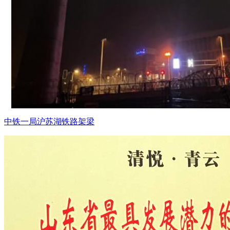
中铁一局沪苏湖铁路架梁