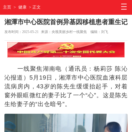
主页
>
健康
> 正文
湘潭市中心医院首例异基因移植患者重生记
发布时间：2025-05-21
来源：央视美丽乡村一线聚焦
编辑：刘飞
一线聚焦湖南电（通讯员：杨莉莎 陈沁
沁报道）
5月19日，湘潭市中心医院血液科层
流病房内，43岁的陈先生缓缓抬起手，对着
窗外眼眶微红的妻子比了一个“心”。这是陈先
生给妻子的“出仓暗号”。