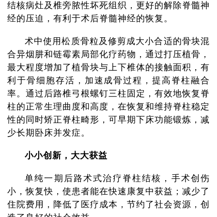
结核病灶及椎旁脓性坏死组织，更好的解除脊髓神
经的压迫，有利于术后脊髓神经的恢复。
术中使用松质骨粒及修剪成大小合适的骨块混
合异烟肼和链霉素局部化疗药物，通过打压植骨，
最大程度增加了植骨块与上下椎体的接触面积，有
利于骨细胞存活，加速成骨过程，提高脊柱融合
率。通过后路椎弓根螺钉三柱固定，有效地恢复脊
柱的正常生理曲度和高度，在恢复和维持脊柱稳定
性的同时矫正脊柱畸形，可早期下床功能锻炼，减
少长期卧床并发症。
小小创新，大大获益
单纯一期后路术式治疗脊柱结核，手术创伤
小，恢复快，使患者能在快速康复中获益；减少了
住院费用，降低了医疗成本，节约了社会资源，创