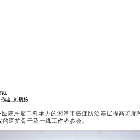
阵线
作者: 刘炳栋
心医院肿瘤二科承办的湘潭市癌症防治基层提高班顺
院的医护骨干及一线工作者参会。