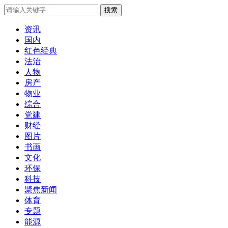
搜索
资讯
国内
红色经典
法治
人物
房产
物业
综合
党建
财经
图片
书画
文化
环保
科技
聚焦新闻
体育
专题
能源