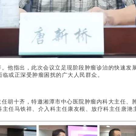
辞。他指出，此次会议立足现阶段肿瘤诊治的快速发
面临或正深受肿瘤困扰的广大人民群众。
主任胡十齐，特邀湘潭市中心医院肿瘤内科大主任、
科主任马铁祥、介入科主任康友根、放疗科主任唐滟