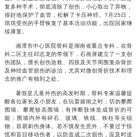
复多种手术，彻底清除了创伤，小心取出了异物，
很好地保护了血管，松解了卡压神经。7月25日，
琪琪受伤的手臂恢复了基本活动功能，出院回家继
续康复。
湘潭市中心医院骨科是湖南省重点专科，在骨
科二区主任邱志龙的带领下，石画屏建立了一支创
伤团队，擅长创伤急救、四肢及关节周围复杂骨折
及神经血管损伤的诊治，尤其对微创骨折技术和理
念的推广有独到之处。
暑假是儿童外伤的高发时期，骨科专家温馨提
醒各位家长及小朋友，在玩耍嬉闹之时，切勿攀爬
围墙。攀爬较高围墙，有摔断肢体造成骨折的可
能；围墙内外有碎石、玻璃、铁线、铁柱等尖锐
物，容易刺伤身体。若不慎发生意外，不要过于惊
慌和盲目移动伤者，以防造成二次损伤，应及时送