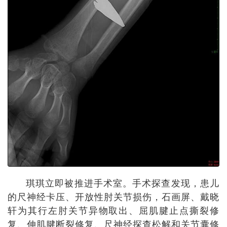
琪琪立即被推进手术室。手术探查发现，患儿
的尺神经卡压、开放性肘关节损伤，石画屏、戴晓
轩为其行左肘关节异物取出、屈肌腱止点撕裂修
复、伸肌腱断裂修复、尺神经探查松解和关节囊修