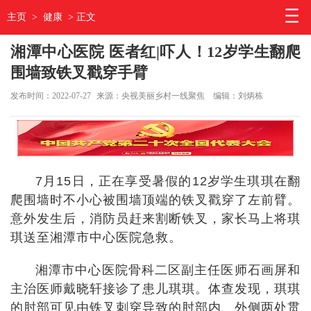
主页
>
健康
> 正文
湘潭中心医院 医者红|吓人！12岁学生翻爬
围墙致铁叉戳穿手臂
发布时间：2022-07-27
来源：央视美丽乡村一线聚焦
编辑：刘炳栋
7月15日，正在享受暑假的12岁学生琪琪在翻
爬围墙时不小心被围墙顶端的铁叉戳穿了左前臂。
意外发生后，消防员赶来割断铁叉，家长马上将琪
琪送至湘潭市中心医院急救。
湘潭市中心医院骨科二区副主任医师石画屏和
主治医师戴晓轩接诊了患儿琪琪。体查发现，琪琪
的肘部可见由铁叉刺穿导致的肘部内、外侧两处贯