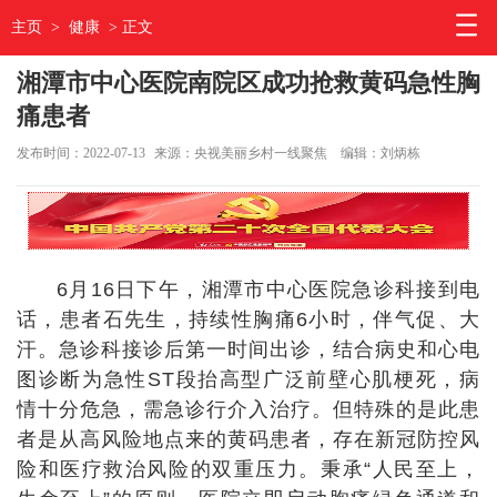
主页
>
健康
> 正文
湘潭市中心医院南院区成功抢救黄码急性胸
痛患者
发布时间：2022-07-13
来源：央视美丽乡村一线聚焦
编辑：刘炳栋
6月16日下午，湘潭市中心医院急诊科接到电
话，患者石先生，持续性胸痛6小时，伴气促、大
汗。急诊科接诊后第一时间出诊，结合病史和心电
图诊断为急性ST段抬高型广泛前壁心肌梗死，病
情十分危急，需急诊行介入治疗。但特殊的是此患
者是从高风险地点来的黄码患者，存在新冠防控风
险和医疗救治风险的双重压力。秉承“人民至上，