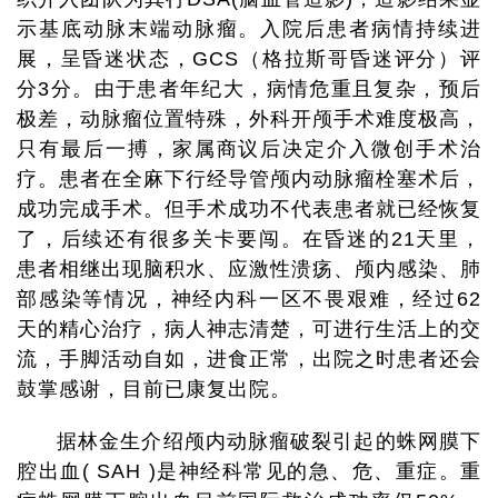
示基底动脉末端动脉瘤。入院后患者病情持续进
展，呈昏迷状态，GCS（格拉斯哥昏迷评分）评
分3分。由于患者年纪大，病情危重且复杂，预后
极差，动脉瘤位置特殊，外科开颅手术难度极高，
只有最后一搏，家属商议后决定介入微创手术治
疗。患者在全麻下行经导管颅内动脉瘤栓塞术后，
成功完成手术。但手术成功不代表患者就已经恢复
了，后续还有很多关卡要闯。在昏迷的21天里，
患者相继出现脑积水、应激性溃疡、颅内感染、肺
部感染等情况，神经内科一区不畏艰难，经过62
天的精心治疗，病人神志清楚，可进行生活上的交
流，手脚活动自如，进食正常，出院之时患者还会
鼓掌感谢，目前已康复出院。
据林金生介绍颅内动脉瘤破裂引起的蛛网膜下
腔出血( SAH )是神经科常见的急、危、重症。重