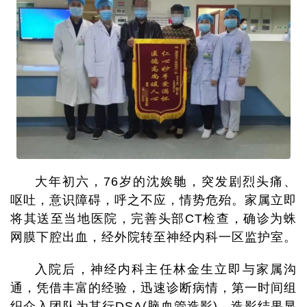
大年初六，76岁的沈娭毑，突发剧烈头痛、
呕吐，意识障碍，呼之不应，情势危殆。家属立即
将其送至当地医院，完善头部CT检查，确诊为蛛
网膜下腔出血，经外院转至神经内科一区监护室。
入院后，神经内科主任林金生立即与家属沟
通，凭借丰富的经验，迅速诊断病情，第一时间组
织介入团队为其行DSA(脑血管造影)，造影结果显