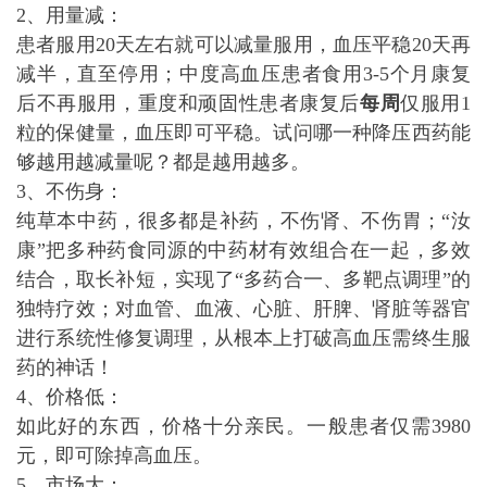
2、用量减：
患者服用20天左右就可以减量服用，血压平稳20天再
减半，直至停用；中度高血压患者食用3-5个月康复
后不再服用，重度和顽固性患者康复后
每周
仅服用1
粒的保健量，血压即可平稳。试问哪一种降压西药能
够越用越减量呢？都是越用越多。
3、不伤身：
纯草本中药，很多都是补药，不伤肾、不伤胃；“汝
康”把多种药食同源的中药材有效组合在一起，多效
结合，取长补短，实现了“多药合一、多靶点调理”的
独特疗效；对血管、血液、心脏、肝脾、肾脏等器官
进行系统性修复调理，从根本上打破高血压需终生服
药的神话！
4、价格低：
如此好的东西，价格十分亲民。一般患者仅需3980
元，即可除掉高血压。
5、市场大：