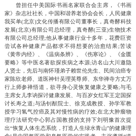
曾担任中美国际书画名家联合会主席，《书画
家》杂志社社长，中国和谐养老协会会长，人民健康
我买单(北京)文化传播有限公司董事长，真奇酵科技
发展(北京)有限公司总经理，真奇酵(三亚)生物技术
有限公司总经理;他从事健康行业十多年，花费巨资
尝试各种健康产品都求不得想要的治愈结果;苦读
《黄帝内经》、《温病条辨》、《伤寒论》、《金匮
要略》等中医名著欲探疾病之本源;访名山大川邀隐
人贤士，先后与南怀瑾弟子赖世伦先生、民间治癌专
家陈欣老师、道医神针吴理英尊师、东华禅寺方丈万
行上师参禅悟道，欲寻身心灵恢复健康之要略;与毛
主席女儿李讷探讨健康发展、与百岁女红军王定国探
讨长寿之道;与汤钊猷院士、徐克成教授、孙学军教
授学习氢气控癌及其对慢性病的疗效;在北大肿瘤物
理疗法研究中心郭占国教授的支持下刘明豫首次提
出“恢复人体生态系统，打造人生绿水青山”的健康理