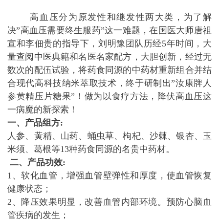
高血压分为原发性和继发性两大类，为了解
决”高血压需要终生服药”这一难题，在国医大师唐祖
宣和李佃贵的指导下，刘明豫团队历经5年时间，大
量查阅中医典籍和名医名家配方，大胆创新，经过无
数次的配伍试验，将药食同源的中药材重新组合并结
合现代高科技纳米萃取技术，终于研制出”汝康牌人
参黄精压片糖果”！做为以食疗方法，降伏高血压这
一病魔的新探索！
一、产品组方:
人参、黄精、山药、蛹虫草、枸杞、沙棘、银杏、玉
米须、葛根等13种药食同源的名贵中药材。
二、产品功效:
1、软化血管，增强血管壁弹性和厚度，使血管恢复
健康状态；
2、降压效果明显，改善血管内部环境。预防心脑血
管疾病的发生；