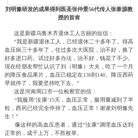
​刘明豫研发的成果得到医圣张仲景56代传人张泰源教
授的首肯
这是新疆乌鲁木齐退休工人古丽的短信：
“我是新疆退休工人，己经退休二十多年了。得高
血压病三十多年了，住过多次大医院，治不好，换了
好多进口药。试过好多办法，治不好，钱花了不少。
现在经朋友帮忙认识了刘（明豫）大夫，吃了一个月
的降压食品果片，血压己稳定在130到140。降压西药
早就停了，我要坚持吃下去。”
这是河南周口市一位检察官的信：
“我服用‘汝康’15天，血压正常，服用量减到了半
粒，西药已经完全停掉了，血压正常！谢谢刘明豫先
生！”
像这样的高血压患者，通过“汝康”调理血压达到
正常的，成千上万，不胜枚举。