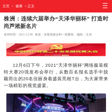
主页
>
健康
> 正文
株洲：连续六届举办“天泽华丽杯” 打造时
尚芦淞新名片
发布时间：2021-12-06
来源：央视美丽乡村一线聚焦
编辑：文清
12月6日下午，2021“天泽华丽杯”网络服装模
特大赛20强发布会举行，从数百名报名选手中脱
颖而出的20名佳丽身着盛装亮相T台，为大家带来
一场精彩的视觉盛宴。