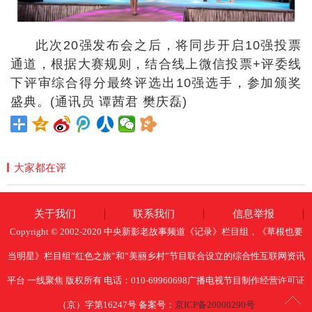
此次20强发布会之后，将同步开启10强投票
通道，根据大赛规则，结合线上微信投票+评委线
下评审综合得分最终评选出10强选手，参加颁奖
盛典。(通讯员 谭茜君 樊庆磊)
大家都在评
关于我们
联系我们
信息举报
Copyright © 2002-2020 中央新影老故事频道《记录》栏目组，《草根也要
当明星》栏目组”红色之旅”和”美丽乡村”节目联合设立的综合性互联网资讯
平台 一线聚焦 版权所有 电话：010-69960698广播电视节目制作经营许可证
（京）字第16247号 备案号：
京ICP备20000290号