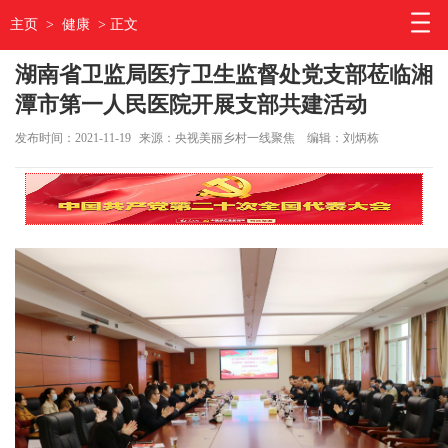
主页
>
健康
> 正文
湖南省卫监局医疗卫生监督处党支部莅临湘
潭市第一人民医院开展支部共建活动
发布时间：2021-11-19
来源：央视美丽乡村一线聚焦
编辑：刘炳栋