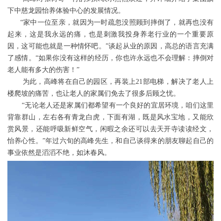
下中慈龙园怡养体验中心的发展情况。
“家中一位至亲，就因为一时疏忽没照顾到摔倒了，就再也没有
起来，这是我永远的痛，也是刺激我投身养老行业的一个重要原
因，这可能也就是一种情怀吧。”谈起从业的原因，高总的语言充满
了感情。“如果你没有这样的经历，你也许永远也不会理解：摔倒对
老人能有多大的伤害！”
为此，高峰将在自己的园区，再装上21部电梯，解决了老人上
楼爬坡的痛苦，也让老人的家属们免去了很多后顾之忧。
“无论老人还是家属们都希望有一个良好的宜居环境，咱们这里
背靠群山，左右各有青龙白虎，下面有湖，既是风水宝地，又能欣
赏风景，还能呼吸新鲜空气，闲暇之余还可以去天开寺读读经文，
怡养心性。”年过六旬的高峰先生，和自己谈得来的朋友聊起自己的
事业依然是滔滔不绝，如沐春风。