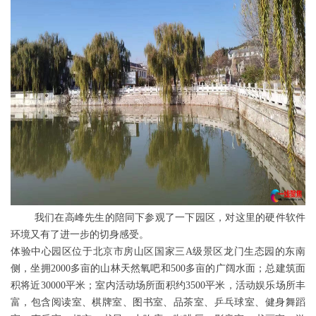
我们在高峰先生的陪同下参观了一下园区，对这里的硬件软件
环境又有了进一步的切身感受。
体验中心园区位于北京市房山区国家三A级景区龙门生态园的东南
侧，坐拥2000多亩的山林天然氧吧和500多亩的广阔水面；总建筑面
积将近30000平米；室内活动场所面积约3500平米，活动娱乐场所丰
富，包含阅读室、棋牌室、图书室、品茶室、乒乓球室、健身舞蹈