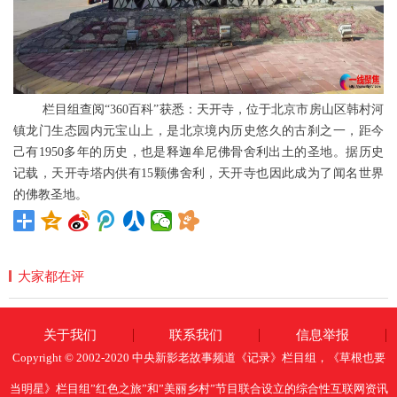
栏目组查阅“360百科”获悉：天开寺，位于北京市房山区韩村河
镇龙门生态园内元宝山上，是北京境内历史悠久的古刹之一，距今
己有1950多年的历史，也是释迦牟尼佛骨舍利出土的圣地。据历史
记载，天开寺塔内供有15颗佛舍利，天开寺也因此成为了闻名世界
的佛教圣地。
大家都在评
关于我们
联系我们
信息举报
Copyright © 2002-2020 中央新影老故事频道《记录》栏目组，《草根也要
当明星》栏目组”红色之旅”和”美丽乡村”节目联合设立的综合性互联网资讯