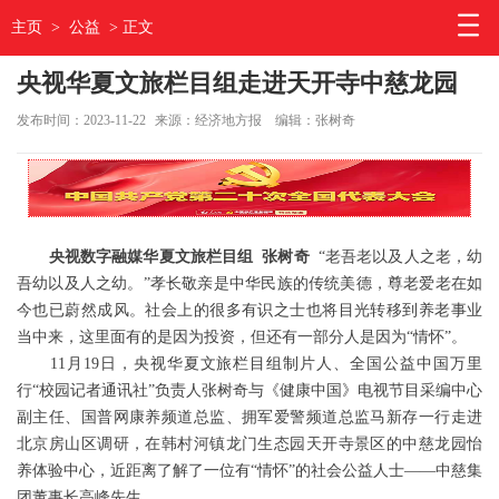
主页
>
公益
> 正文
央视华夏文旅栏目组走进天开寺中慈龙园
发布时间：2023-11-22
来源：经济地方报
编辑：张树奇
央视数字融媒华夏文旅栏目组 张树奇
“老吾老以及人之老，幼
吾幼以及人之幼。”孝长敬亲是中华民族的传统美德，尊老爱老在如
今也已蔚然成风。社会上的很多有识之士也将目光转移到养老事业
当中来，这里面有的是因为投资，但还有一部分人是因为“情怀”。
11月19日，央视华夏文旅栏目组制片人、全国公益中国万里
行“校园记者通讯社”负责人张树奇与《健康中国》电视节目采编中心
副主任、国普网康养频道总监、拥军爱警频道总监马新存一行走进
北京房山区调研，在韩村河镇龙门生态园天开寺景区的中慈龙园怡
养体验中心，近距离了解了一位有“情怀”的社会公益人士——中慈集
团董事长高峰先生。