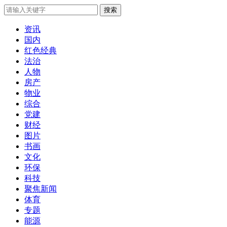
搜索
资讯
国内
红色经典
法治
人物
房产
物业
综合
党建
财经
图片
书画
文化
环保
科技
聚焦新闻
体育
专题
能源