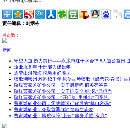
责任编辑：刘炳栋
点击数：
新闻
守望人道 协力前行——永康市红十字会“5·8人道公益日
企业服务年 干部能力建设年
逐梦山河湖海 悦动更好潍坊
弦歌溯密州 雅韵续千年|原创古琴弦歌《蝶恋花·春景》曲
陕煤曹家滩矿业公司：实干启新程 服务亮答卷
陕煤曹家滩矿业公司：实干护安全 好“风”显担当
陕煤曹家滩矿业公司：“开门红”里拼出“四季热”
曹家滩矿业公司：零故障运行背后的“机电密码”
曹家滩矿业：夺取首季“稳” 绘就生态卷
曹家滩矿业：地质保障“上云” 服务采掘“有底”