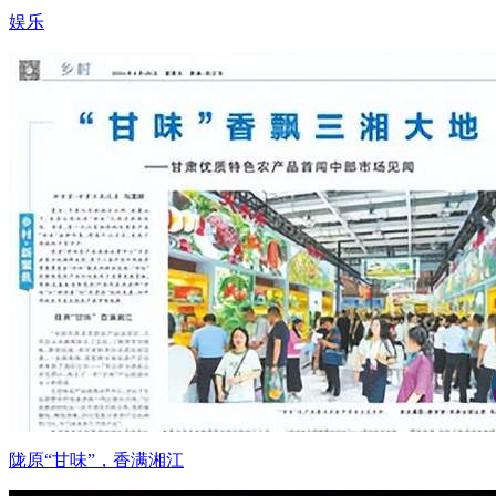
娱乐
陇原“甘味”，香满湘江