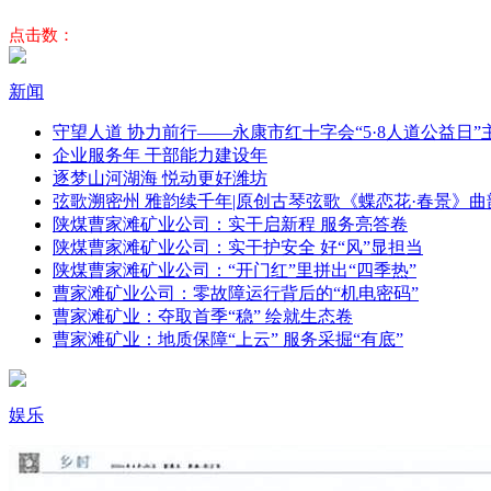
点击数：
新闻
守望人道 协力前行——永康市红十字会“5·8人道公益日
企业服务年 干部能力建设年
逐梦山河湖海 悦动更好潍坊
弦歌溯密州 雅韵续千年|原创古琴弦歌《蝶恋花·春景》曲
陕煤曹家滩矿业公司：实干启新程 服务亮答卷
陕煤曹家滩矿业公司：实干护安全 好“风”显担当
陕煤曹家滩矿业公司：“开门红”里拼出“四季热”
曹家滩矿业公司：零故障运行背后的“机电密码”
曹家滩矿业：夺取首季“稳” 绘就生态卷
曹家滩矿业：地质保障“上云” 服务采掘“有底”
娱乐