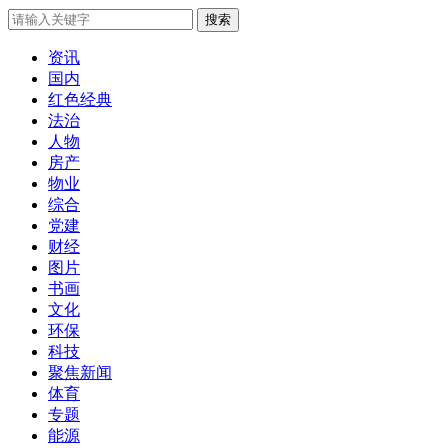
搜索
资讯
国内
红色经典
法治
人物
房产
物业
综合
党建
财经
图片
书画
文化
环保
科技
聚焦新闻
体育
专题
能源