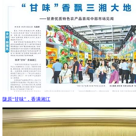
陇原“甘味”，香满湘江