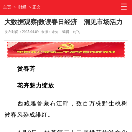
主页
>
财经
> 正文
大数据观察|数读春日经济 洞见市场活力
发布时间：2025-04-09
来源：未知
编辑：刘飞
赏春芳
花卉魅力绽放
西藏雅鲁藏布江畔，数百万株野生桃树
被春风染成绯红。