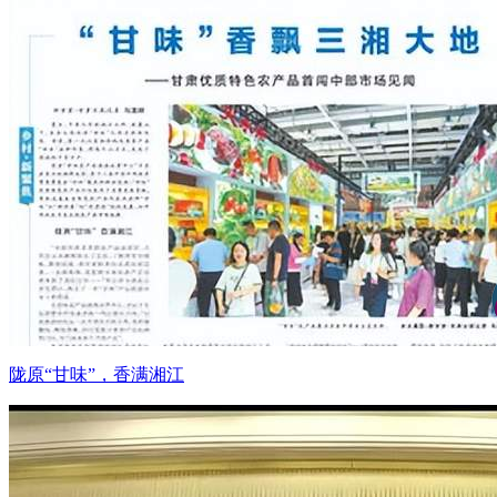
陇原“甘味”，香满湘江