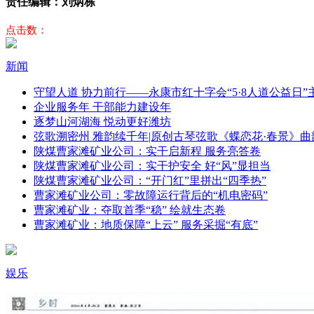
责任编辑：刘炳栋
点击数：
新闻
守望人道 协力前行——永康市红十字会“5·8人道公益日
企业服务年 干部能力建设年
逐梦山河湖海 悦动更好潍坊
弦歌溯密州 雅韵续千年|原创古琴弦歌《蝶恋花·春景》曲
陕煤曹家滩矿业公司：实干启新程 服务亮答卷
陕煤曹家滩矿业公司：实干护安全 好“风”显担当
陕煤曹家滩矿业公司：“开门红”里拼出“四季热”
曹家滩矿业公司：零故障运行背后的“机电密码”
曹家滩矿业：夺取首季“稳” 绘就生态卷
曹家滩矿业：地质保障“上云” 服务采掘“有底”
娱乐