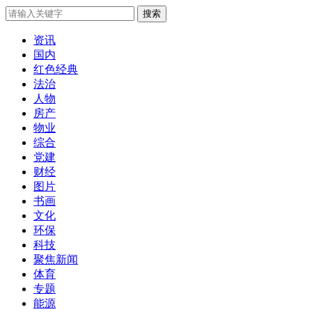
搜索
资讯
国内
红色经典
法治
人物
房产
物业
综合
党建
财经
图片
书画
文化
环保
科技
聚焦新闻
体育
专题
能源