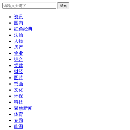
搜索
资讯
国内
红色经典
法治
人物
房产
物业
综合
党建
财经
图片
书画
文化
环保
科技
聚焦新闻
体育
专题
能源