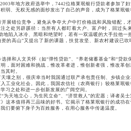
003年地方政府选举中，7442位格莱珉银行贷款者参加了妇
贫积弱、无权无感的面纱发出了自己的声音，成为了格莱珉
银行开展错位竞争，避免从争夺大户中打价格战和风险错配，
注之处另辟蹊径：当所有人都盯着大户、富户时，回过头来
无助地陷入冰冷、黑暗和绝望时，若有一双温暖的大手拉他一
融资的高山”又提出了新的课题，扶贫攻坚、新农村建设已
务选择和人文关怀（如“弹性贷款”、“养老储蓄基金”和“贷
证明，面对困难和挑战，惟改革者进，惟创新者强，惟改革创
正当其时。
有天壤之别，很庆幸当时我国通过联产承包责任制、乡镇企业
迈入工业化社会。因此，我国农信社（农商银行）较格莱珉银
其学习之处和进一步创新发展的广阔空间。
“为天地立心，为生民立命”、“济世救人”的宏愿；译者吴
家》这本值得再三品味的好书。它揭示了格莱珉银行的成功在
诫我们要俯下身子为百姓服务，在用心服务中传递温度。