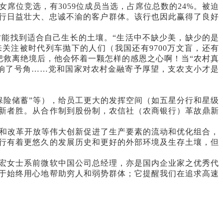
女席位竞选，有3059位成员当选，占席位总数的24%。被迫
银行日益壮大、忠诚不渝的客户群体。该行也因此赢得了良好
才能找到适合自己生长的土壤。“生活中不缺少美，缺少的是
关注被时代列车抛下的人们（我国还有9700万文盲，还有
把救离绝境后，他会怀着一颗怎样的感恩之心啊！当“农村真
吹响了号角……党和国家对农村金融寄予厚望，支农支小才是
款保险储蓄”等），给员工更大的发挥空间（如五星分行和星级
新者胜。从合作制到股份制，农信社（农商银行）革故鼎新
和改革开放等伟大创新促进了生产要素的流动和优化组合，
行有着更悠久的发展历史和更好的外部环境及生存土壤，但
士宏女士系前微软中国公司总经理，亦是国内企业家之优秀代
于始终用心地帮助穷人和弱势群体；它提醒我们在追求高速