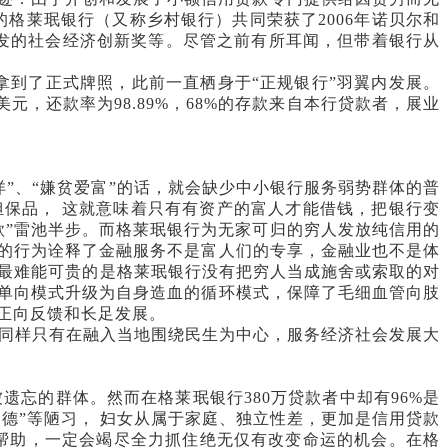
格莱珉银行（又称乡村银行）共同荣获了2006年诺贝尔和
》颁发的社会经济创新奖等。尽管之前有所耳闻，但带着银行从
才拿到了正式牌照，此前一直栖身于“正规银行”羽翼内发展。
美元，还款率为98.89%，68%的存款来自本行贷款者，展业
”、“嫌贫爱富”的话，就会缺少中小银行服务弱势群体的普
担保品， 这就意味着只有有资产的富人才能借钱，把银行变
款”雷池半步。而格莱珉银行为无家可归的穷人发放纯信用的
道的行为诠释了金融服务不是富人们的专享，金融业也不是体
最难能可贵的是格莱珉银行没有把穷人当成施舍或索取的对
的单向模式升级为自身造血的循环模式，保障了毛细血管向肢
正向反馈和长足发展。
同样只有在融入当地围绕民生为中心，服务经济社会发展大
忘的群体。然而在格莱珉银行380万贷款者中却有96%是
四德”等陋习， 妇女从属于家庭、独立性差，更加是信用贷款
的帮助，一定会竭尽全力抓住绝无仅有改变命运的机会。在格