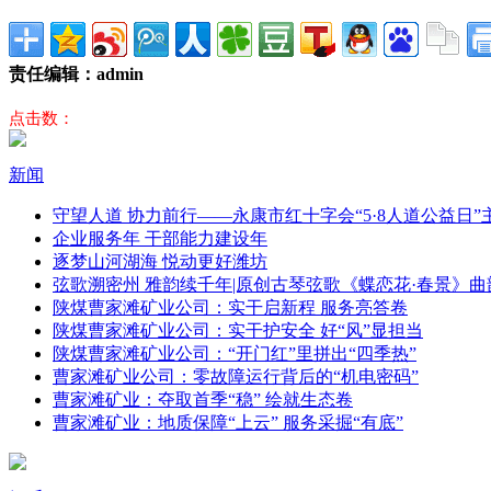
责任编辑：admin
点击数：
新闻
守望人道 协力前行——永康市红十字会“5·8人道公益日
企业服务年 干部能力建设年
逐梦山河湖海 悦动更好潍坊
弦歌溯密州 雅韵续千年|原创古琴弦歌《蝶恋花·春景》曲
陕煤曹家滩矿业公司：实干启新程 服务亮答卷
陕煤曹家滩矿业公司：实干护安全 好“风”显担当
陕煤曹家滩矿业公司：“开门红”里拼出“四季热”
曹家滩矿业公司：零故障运行背后的“机电密码”
曹家滩矿业：夺取首季“稳” 绘就生态卷
曹家滩矿业：地质保障“上云” 服务采掘“有底”