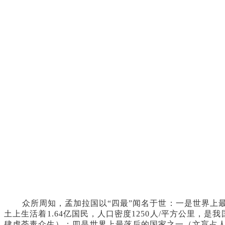
众所周知，孟加拉国以“四最”闻名于世：一是世界上最穷
土上生活着1.64亿国民，人口密度1250人/平方公里
肆虐荼毒众生）；四是世界上最落后的国家之一（文盲占人