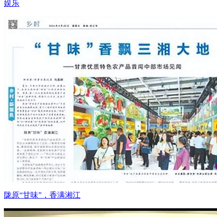
娱乐
陇原“甘味”，香满湘江