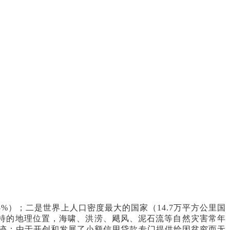
.5%）；二是世界上人口密度最大的国家（14.7万平方公里国
其独特的地理位置，海啸、洪涝、飓风、泥石流等自然灾害常年
奇迹：由于开创和发展了小额信用贷款专门提供给因贫穷而无