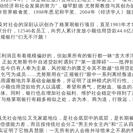
动经济和社会发展的努力"，穆罕默德·尤努斯教授与其创办的
4年世界粮食奖、1998年悉尼和平奖、2004年《经济学人
及对社会的深刻认识创办了格莱珉银行项目，直至1983年
家分行，12546名员工，向穷人累计发放小额信用贷款44.6亿
“正规银行”们无不汗颜！
利润且有着规模偏好的，但如果所有的银行都一昧“贪大求洋
正如尤努斯书中自述贷款时遇到了“第一道障碍”——抵押
”迄今仍有人奉为圭臬，风控能力的匮乏令其不敢越“信用贷
乞丐为成员……尤努斯用在“正规银行”眼中一系列离经叛
光雨露般地共享基础金融服务，并证明了这种模式的可行性。
过小额信用贷款给穷人以温暖、希望和勇气，把献血、输血
肌体。同时，银行也在增加社会福利、维护社会稳定中得到了
言与格莱珉银行有颇多相似之处，农为本、商为道，行致远，
无社会地位又无家庭地位，是社会底层中的底层，是长期被遗
偿债能力差，而且按传统社会分工“男主外女主内”和“三从
事实证明了它独具慧眼：一无所有的人会格外珍惜来之不易