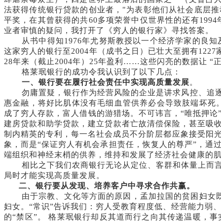
法获得传统银行贷款的创业者，"为表彰他们从社会底层推
平奖，在其曾获得的共60多项荣誉中仅世界性的还有199
业者审慎的疑问，我打开了《穷人的银行家》寻找答案。
从书中得知1976年尤努斯教授以一个经济学家的良知
这家穷人的银行至2004年（成书之日）已壮大至拥有1227
28年来（截止2004年）25年盈利……这些闪亮的数据让 
格莱珉银行的成功令我认识到了以下几点：
一、银行要在履行社会责任中实现高质量发展
。
勿庸置疑，银行作为经营风险的企业是讲求风控、追逐
惠金融，将好比肌体没有毛细血管供养必会导致肢端坏死。
成了穷人存款，富人借钱的游猎场。不可讳言，“唯抵押论
建房贷款和助学贷款，建立贷款者亡故清偿保险，甚至吸收
制内精英的专利，每一名社会成员不分阶层都应象接受阳
象，而是“保证穷人有机会承担责任，恢复人的尊严”，通
端组织和神经末梢的供养，维持和发展了经济社会健康的
相比之下我们农商银行无论从定位、客群和体量上而
局时才能实现高质量发展。
二、银行要从发现、培养客户中寻求合作共赢。
由于宗教、文化等方面的原因，孟加拉国的贫困妇女既
妇女。“常识”告诉我们：穷人受教育程度低、经营能力弱、
的“禁区”。 格莱珉银行却反其道而行之向其传递温暖，