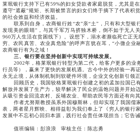
莱珉银行支持下已有59%的妇女贷款者家庭脱贫，尤其是在2
遵守“遮蔽”规矩、长期被禁言的妇女们终于摘下了代表积
的社会效益和经济效益。
联系到自身，农商银行姓“农”亲“土”，只有和大型
发现美的眼睛”，与其千军万马挤独木桥，倒不如于无人关
960万人生活在贫困线下）。设想下，溺水者濒临死亡正
穷、农民真苦、农业真危险”的呼声言犹在耳，“小微企业
农商银行有为之域！
三、银行要在坚持创新中实现可持续发展。
2002年，格莱珉银行转型为第二代，给客户更多的业
行员等），赢来了更快的发展机遇。古今中外的经验一再
永无止境，从体制机制到软硬件环境，企业文化创新引领
回顾历史，我国较格莱珉银行创建之初的孟加拉国已
解放并发展了生产力，较早解决了民众的温饱问题并开始
从吸引资金回流农村、反哺农业、帮助农民等方面还有向
作者尤努斯教授虽系外国穆斯林，但却实现了我国儒家
表，两者星月辉映、相得益彰为我们奉上了《穷人的银行
发展中不忘初心回归本源，践行社会责任体现担当；它告
值班编辑：彭浪浪 审核主任：陈志勇