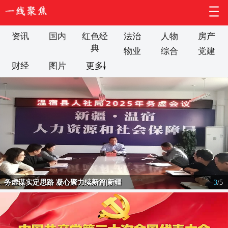
资讯
国内
红色经
法治
人物
房产
典
物业
综合
党建
财经
图片
更多
务虚谋实定思路 凝心聚力续新篇|新疆
3
/
5