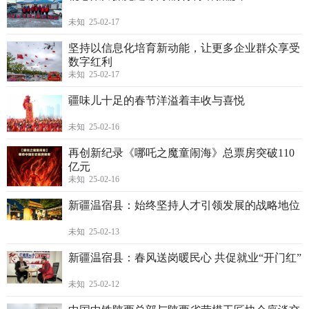
未知 25-02-17
坚持以信息化培育新动能，让更多企业群众享受
数字红利
未知 25-02-17
疆味儿十足的春节洋溢着丰收与喜悦
未知 25-02-16
再创新纪录《哪吒之魔童闹海》总票房突破110
亿元
未知 25-02-16
新疆温宿县：始终坚持人才引领发展的战略地位
未知 25-02-13
新疆温宿县：春风送岗暖民心 共促就业“开门红”
未知 25-02-12