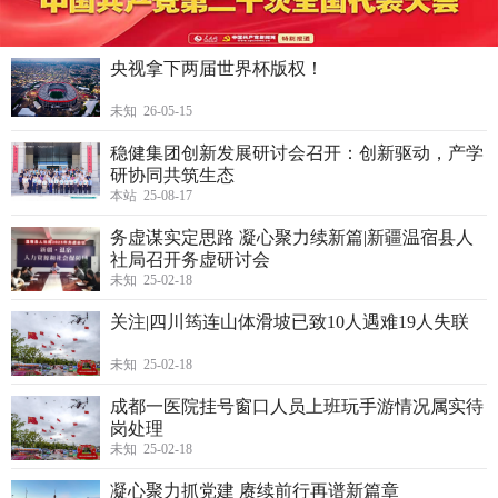
央视拿下两届世界杯版权！
未知 26-05-15
稳健集团创新发展研讨会召开：创新驱动，产学
研协同共筑生态
本站 25-08-17
务虚谋实定思路 凝心聚力续新篇|新疆温宿县人
社局召开务虚研讨会
未知 25-02-18
关注|四川筠连山体滑坡已致10人遇难19人失联
未知 25-02-18
成都一医院挂号窗口人员上班玩手游情况属实待
岗处理
未知 25-02-18
凝心聚力抓党建 赓续前行再谱新篇章