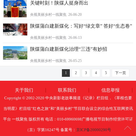
关键时刻！陕煤人挺身而出
央视美丽乡村一线聚焦 26-06-20
陕煤蒲白建新煤化：写好“绿文章” 答好“生态卷”
央视美丽乡村一线聚焦 26-06-13
陕煤蒲白建新煤化治理“三违”有妙招
央视美丽乡村一线聚焦 26-05-25
1
2
3
4
5
下一页
关于我们
联系我们
信息举报
Copyright © 2002-2020 中央新影老故事频道《记录》栏目组，《草根也要
当明星》栏目组”红色之旅”和”美丽乡村”节目联合设立的综合性互联网资讯
平台 一线聚焦 版权所有 电话：010-69960698广播电视节目制作经营许可证
（京）字第16247号 备案号：
京ICP备20000290号