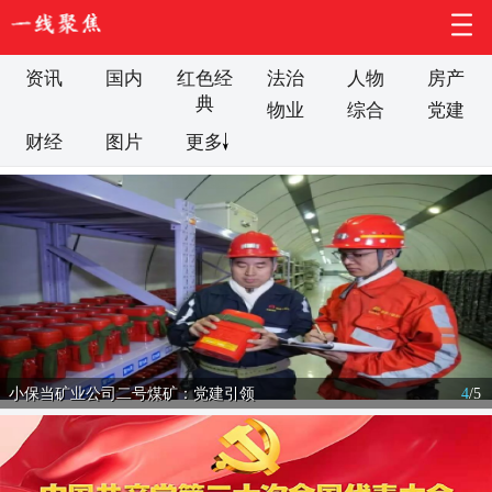
资讯
国内
红色经
法治
人物
房产
典
物业
综合
党建
财经
图片
更多
小保当矿业公司二号煤矿：党建引领
4
/
5