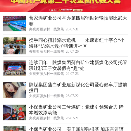
曹家滩矿业公司举办第四届辅助运输技能比武大
赛
央视美丽乡村一线聚焦 26-07-31
携手同心扭转溺水危机——永康市红十字会“小
海豚”防溺水救护培训进社区
央视美丽乡村一线聚焦 26-07-26
连续四年！陕煤集团蒲白矿业建新煤化公司托管
班让职工子女暑假有“趣”处
央视美丽乡村一线聚焦 26-07-23
陕煤集团蒲白矿业建新煤化公司爱心候车厅提前
投用
央视美丽乡村一线聚焦 26-07-22
小保当矿业公司二号煤矿：党建引领聚合力 降
本增效添动能
央视美丽乡村一线聚焦 26-07-21
小保当矿业公司：实干赋能强根基 加压奋进谱