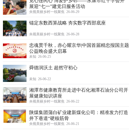
党心连民心 博爱护乡邻——永康市红十字会开
展迎“七一”建党日服务活动
央视美丽乡村一线聚焦 26-06-29
锚定东数西算战略 夯实数字西部底座
央视美丽乡村一线聚焦 26-06-28
忠魂贯千秋，赤心耀京华|中国首届精忠报国主题
公益晚会盛大启幕
未知 26-06-25
舜德润沃土 超然守初心
未知 26-06-22
湘潭市健康教育所走进中石化湘潭石油分公司开
展健康知识讲座
央视美丽乡村一线聚焦 26-06-22
陕煤集团蒲白矿业建新煤化公司：精准发力打造
井下巷道“硬核筋骨
央视美丽乡村一线聚焦 26-06-21