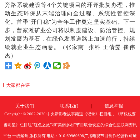
旁路系统建设等4个关键项目的环评批复办理，推
动生态环保从末端治理向全过程、系统性管控深
化。首季“开门稳”为全年工作奠定坚实基础。下一
步，曹家滩矿业公司将以制度建设、防治管控、规
划发展为基石，在绿色发展道路上加速前行，持续
绘就企业生态画卷。（张家南 张科 王倩雯 崔伟
杰）
大家都在评
关于我们
联系我们
信息举报
Copyright © 2002-2020 中央新影老故事频道《记录》栏目组，《草根也要
当明星》栏目组”红色之旅”和”美丽乡村”节目联合设立的综合性互联网资讯
平台 一线聚焦 版权所有 电话：010-69960698广播电视节目制作经营许可证