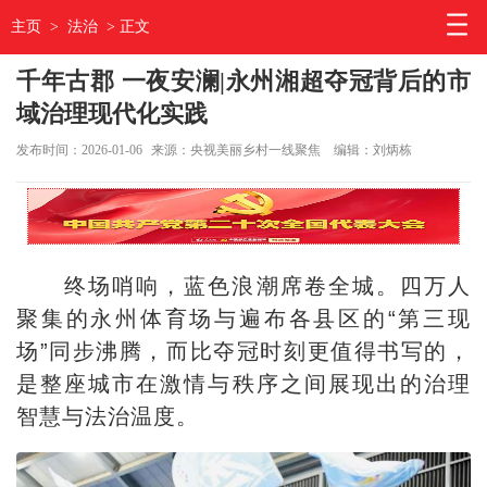
主页
>
法治
> 正文
千年古郡 一夜安澜|永州湘超夺冠背后的市
域治理现代化实践
发布时间：2026-01-06
来源：央视美丽乡村一线聚焦
编辑：刘炳栋
终场哨响，蓝色浪潮席卷全城。四万人
聚集的永州体育场与遍布各县区的“第三现
场”同步沸腾，而比夺冠时刻更值得书写的，
是整座城市在激情与秩序之间展现出的治理
智慧与法治温度。