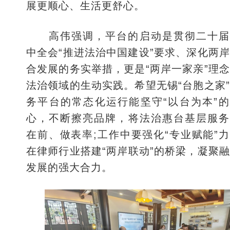
展更顺心、生活更舒心。
高伟强调，平台的启动是贯彻二十届
中全会“推进法治中国建设”要求、深化两
合发展的务实举措，更是“两岸一家亲”理
法治领域的生动实践。希望无锡“台胞之家
务平台的常态化运行能坚守“以台为本”
心，不断擦亮品牌，将法治惠台基层服务
在前、做表率;工作中要强化“专业赋能”
在律师行业搭建“两岸联动”的桥梁，凝聚
发展的强大合力。