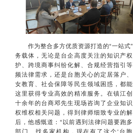
作为整合多方优质资源打造的“一站式
务载体，无论是台企高度关注的知识产权
护、跨境商事纠纷化解、合规经营指引等
频法律需求，还是台胞关心的定居落户、
女教育、社会保障等民生领域困惑，都能
这里获得专业高效的精准服务。在镇江创
十余年的台商邓先生现场咨询了企业知识
权维权相关问题，得到律师细致专业的解
后，他感慨道：“以前遇到法律问题要跑
部门、找多家机构，现在有了这个‘台胞