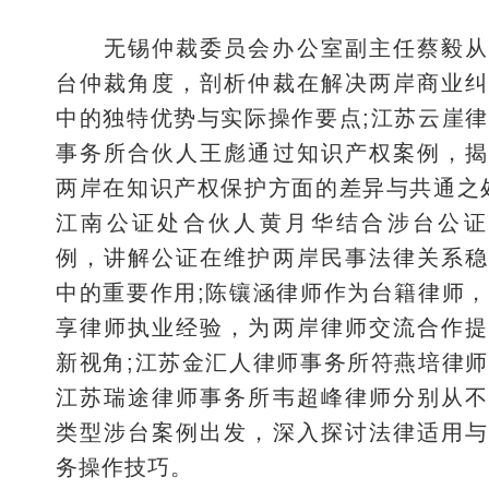
无锡仲裁委员会办公室副主任蔡毅从
台仲裁角度，剖析仲裁在解决两岸商业纠
中的独特优势与实际操作要点;江苏云崖
事务所合伙人王彪通过知识产权案例，揭
两岸在知识产权保护方面的差异与共通之
江南公证处合伙人黄月华结合涉台公证
例，讲解公证在维护两岸民事法律关系稳
中的重要作用;陈镶涵律师作为台籍律师
享律师执业经验，为两岸律师交流合作提
新视角;江苏金汇人律师事务所符燕培律
江苏瑞途律师事务所韦超峰律师分别从不
类型涉台案例出发，深入探讨法律适用与
务操作技巧。