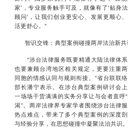
家’，专业服务触手可及，就像有了‘贴身
顾问’，让我们创业更安心、发展更顺心
活更舒心。”
智识交锋：典型案例碰撞两岸法治新共
“涉台法律服务既要精通大陆法律体系
也要兼顾台湾地区相关规定，更要注重两
同胞的情感认同与规则衔接。”省台联联
部长潘宁表示。在涉台典型案例研讨会上
一场场干货满满的实务分享让与会者直呼
渴”。两岸法律界专家学者围绕涉台法律
热点难点，带来了多个典型案例的深度剖
与经验分享，在思想碰撞中凝聚法治共识