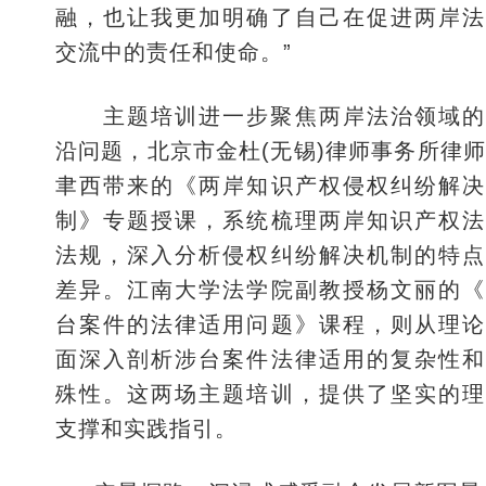
融，也让我更加明确了自己在促进两岸法
交流中的责任和使命。”
主题培训进一步聚焦两岸法治领域的
沿问题，北京市金杜(无锡)律师事务所律
聿西带来的《两岸知识产权侵权纠纷解决
制》专题授课，系统梳理两岸知识产权法
法规，深入分析侵权纠纷解决机制的特点
差异。江南大学法学院副教授杨文丽的《
台案件的法律适用问题》课程，则从理论
面深入剖析涉台案件法律适用的复杂性和
殊性。这两场主题培训，提供了坚实的理
支撑和实践指引。