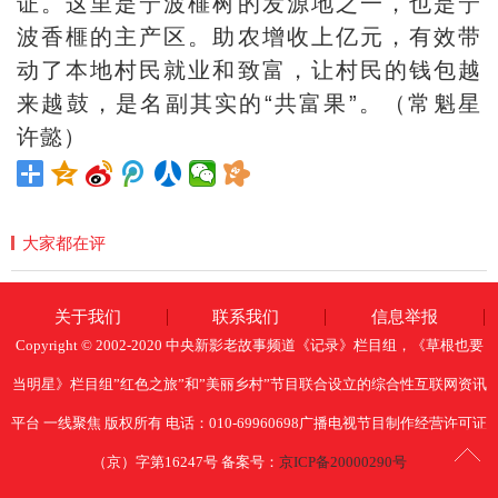
证。这里是宁波榧树的发源地之一，也是宁
波香榧的主产区。助农增收上亿元，有效带
动了本地村民就业和致富，让村民的钱包越
来越鼓，是名副其实的“共富果”。（常魁星
许懿）
大家都在评
关于我们
联系我们
信息举报
Copyright © 2002-2020 中央新影老故事频道《记录》栏目组，《草根也要
当明星》栏目组”红色之旅”和”美丽乡村”节目联合设立的综合性互联网资讯
平台 一线聚焦 版权所有 电话：010-69960698广播电视节目制作经营许可证
（京）字第16247号 备案号：
京ICP备20000290号