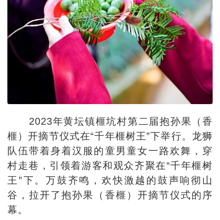
2023年黄坛镇榧坑村第二届抱孙果（香
榧）开摘节仪式在“千年榧树王”下举行。龙狮
队伍带着身着汉服的童男童女一路欢舞，穿
村走巷，引领着游客和观众齐聚在“千年榧树
王”下。万鼓齐鸣，欢快激越的鼓声响彻山
谷，拉开了抱孙果（香榧）开摘节仪式的序
幕。