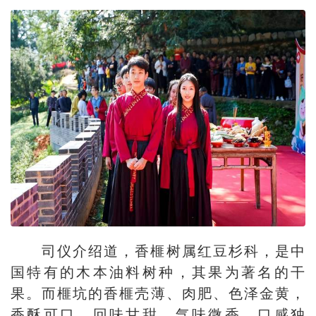
司仪介绍道，香榧树属红豆杉科，是中
国特有的木本油料树种，其果为著名的干
果。而榧坑的香榧壳薄、肉肥、色泽金黄，
香酥可口，回味甘甜，气味微香，口感独