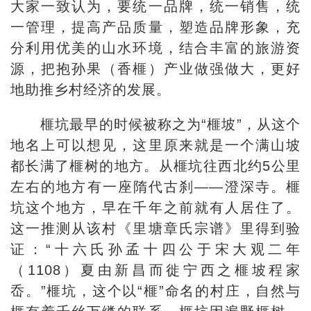
大家一致认为，要统一品牌，统一销售，统
一管理，提高产品质量，塑造品牌形象，充
分利用优美的山水环境，结合丰富的旅游资
源，把抱孙果（香榧）产业做强做大，更好
地助推乡村经济的发展。
榧坑最早的时候被称之为“榧坡”，从这个
地名上可以想见，这里原来就是一个满山坡
都长满了榧树的地方。从榧坑往西北约5公里
左右的地方有一座隋代古刹——澄深寺。榧
坑这个地方，早在千年之前就有人居住了。
这一推测从该村《里塘章氏宗谱》里得到验
证：“十六氏孙孟十四公于宋大观二年
（1108）夏由新昌而徙宁西之榧坡程家
岙。”榧坑，这个以“榧”命名的村庄，自然与