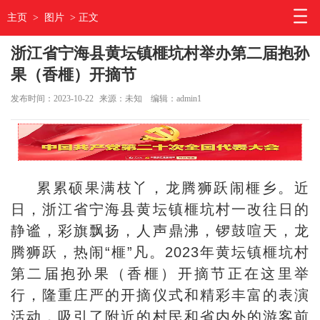
主页
>
图片
> 正文
浙江省宁海县黄坛镇榧坑村举办第二届抱孙
果（香榧）开摘节
发布时间：2023-10-22
来源：未知
编辑：admin1
累累硕果满枝丫，龙腾狮跃闹榧乡。近
日，浙江省宁海县黄坛镇榧坑村一改往日的
静谧，彩旗飘扬，人声鼎沸，锣鼓喧天，龙
腾狮跃，热闹“榧”凡。2023年黄坛镇榧坑村
第二届抱孙果（香榧）开摘节正在这里举
行，隆重庄严的开摘仪式和精彩丰富的表演
活动，吸引了附近的村民和省内外的游客前