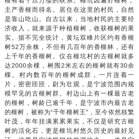
榧有着千丝万缕的联系。榧坑因遍野榧树，
主产香榧而得名。居住在这里的村民，自然
是靠山吃山。自古以来，当地村民的主要经
济收入，就来源于种植榧树，收获榧树的果
实。据不完全统计，黄坛双峰片区约有香榧
树52万余株，不但有几百年的香榧林，还有
上千年的香榧树。仅在榧坑村的古榧树就多
达2000余棵，树围2米左右的榧树就有30余
棵。村内数百年的榧树成群，一片连着一
片，密密匝匝，尉为壮观，是宁波范围内规
模罕见的古榧树群。村边山上有一棵最古老
的榧树，树龄已逾千年，是宁波市内最古老
的榧树，被称为“千年榧树王”，至今依然枝繁
叶茂，年年挂满累累果实，不仅是研究古榧
树的活化石，更是榧坑村悠久历史的最好见