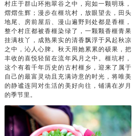
村庄于群山环抱翠谷之中，宛如一颗明珠，
熠熠生辉；漫步在榧坑村，放眼望去，田头
地尾、房前屋后、漫山遍野到处都是香榧，
整个村庄都被香榧染绿了，一颗颗香榧青果
挂满枝丫，成熟果实的清香飘浮于风起秋凉
之中，沁人心脾。秋天用她累累的硕果，把
丰收的喜悦轻留在流年风月之中。榧坑村，
这个有着千年历史的古村榧乡，迎来了属于
自己的最富灵动且充满诗意的时光，将唯美
的静谧连同对生活的美好向往，铺满在岁月
的季节里。