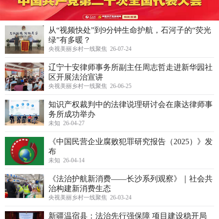
从“视频快处”到9分钟生命护航，石河子的“荧光
绿”有多暖？
央视美丽乡村一线聚焦 26-07-24
辽宁十安律师事务所副主任周志哲走进新华园社
区开展法治宣讲
央视美丽乡村一线聚焦 26-06-25
知识产权裁判中的法律说理研讨会在康达律师事
务所成功举办
未知 26-04-27
《中国民营企业腐败犯罪研究报告（2025）》发
布
未知 26-04-14
《法治护航新消费——长沙系列观察》｜社会共
治构建新消费生态
央视美丽乡村一线聚焦 26-03-24
新疆温宿县：法治先行强保障 项目建设稳开局