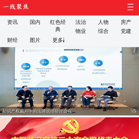
资讯
国内
红色经
法治
人物
房产
典
物业
综合
党建
财经
图片
更多
知识产权裁判中的法律说理研讨会在
3
/
5