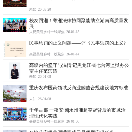
未知 26-03-20
校友回湘！粤湘法律协同聚能助立湖南高质量发
展
央视美丽乡村一线聚焦 26-01-18
民事惩罚的正义问题——评《民事惩罚的正义》
央视美丽乡村一线聚焦 26-01-14
高墙内的坚守与温情|记黑龙江省七台河监狱办公
室主任范滨涛
未知 26-01-08
重庆发布医药领域反商业贿赂合规建设地方标准
未知 26-01-08
千年古郡 一夜安澜|永州湘超夺冠背后的市域治
理现代化实践
央视美丽乡村一线聚焦 26-01-06