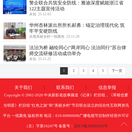
警企联合共筑安全防线：雅迪深度赋能浙江省
122主题宣传活动
未知 25-12-03
华州杏林派出所所长郝勇：锚定治理现代化 筑
牢平安硬防线
央视美丽乡村一线聚焦 25-11-29
法治为桥 融绘同心|“两岸同心 法治同行”苏台律
师交流研修活动成功举办
未知 25-11-25
1
2
3
4
5
下一页
关于我们
联系我们
信息举报
Copyright © 2002-2020 中央新影老故事频道《记录》栏目组，《草根也要
当明星》栏目组”红色之旅”和”美丽乡村”节目联合设立的综合性互联网资讯
平台 一线聚焦 版权所有 电话：010-69960698广播电视节目制作经营许可证
（京）字第16247号 备案号：
京ICP备20000290号