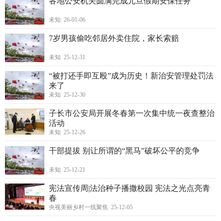
各地公安机关圆满完成元旦假期安保任务
未知 26-01-06
7岁男孩偷吃邻居外卖住院，家长索赔
未知 25-12-31
“被打还手即互殴”成为历史！新治安管理处罚法
来了
未知 25-12-30
子长市公安局开展冬春第一次集中统一夜查整治
活动
未知 25-12-26
干部提拔 别让所谓的“黑马”破坏公平的竞争
未知 25-12-21
宪法宣传周|法治种子播撒校园 宪法之光点亮青
春
央视美丽乡村一线聚焦 25-12-05