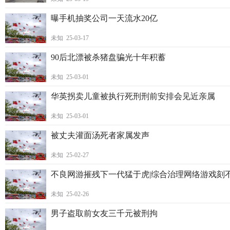
曝手机抽奖公司一天流水20亿
未知 25-03-17
90后北漂被杀猪盘骗光十年积蓄
未知 25-03-01
华英拐卖儿童被执行死刑刑前安排会见近亲属
未知 25-03-01
被丈夫灌面汤死者家属发声
未知 25-02-27
不良网游摧残下一代猛于虎|综合治理网络游戏刻
未知 25-02-26
男子盗取前女友三千元被刑拘