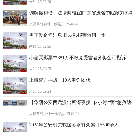
未知 25-02-26
调解促和谐，法情两相宜|广东省茂名中院致力民
央视美丽乡村一线聚焦 25-02-26
男子发奇怪消息 群友秒报警救回一命
未知 25-02-25
小偷买彩票中381万不敢兑受害者分奖金可撤诉
未知 25-02-25
上海警方捣毁一10人电诈团伙
未知 25-02-24
【华阴公安西岳派出所深夜搜山3小时 “警”急救
央视美丽乡村一线聚焦 25-02-24
2024年公安机关救援落水群众累计5500余人